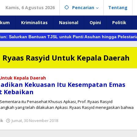
Kamis, 6 Agustus 2026
Pencarian
Tentang
ukum
Kriminalitas
Nasional
Opini
Politik
un: Salurkan Bantuan TJSL untuk Panti Asuhan hingga Pelestar
 Ryaas Rasyid Untuk Kepala Daerah
 Untuk Kepala Daerah
 Jadikan Kekuasan Itu Kesempatan Emas
t Kebaikan
– Sementara itu Penasehat Khusus Apkasi, Prof. Ryaas Rasyid
langkah yang telah dilakukan Apkasi. Ryaas Rasyid menegaskan bahwa
oleh
ik
Jumat, 30 November 2018
redaksi