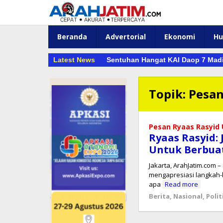
Lewati
ke
konten
Beranda
Advertorial
Ekonomi
H
Latest News
Sentuhan Hangat KAI Daop 7 Madi
Topik:
Pesan
Pesan Ryaas Rasyid
Ryaas Rasyid:
Untuk Berbua
Jakarta, ArahJatim.com 
mengapresiasi langkah-
apa
Read more
Berita
,
Nasional
,
Polit