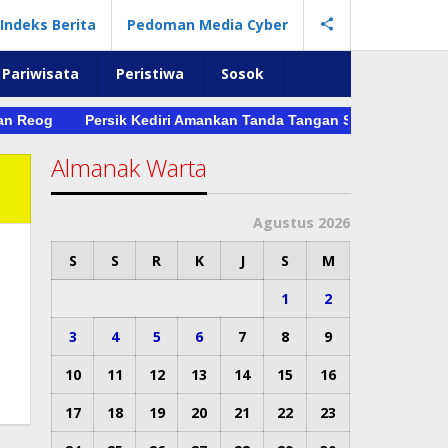
Indeks Berita
Pedoman Media Cyber
Pariwisata
Peristiwa
Sosok
ian Reog
Persik Kediri Amankan Tanda Tangan Sergio Castel 
Almanak Warta
Agustus 2026
S
S
R
K
J
S
M
1
2
3
4
5
6
7
8
9
10
11
12
13
14
15
16
17
18
19
20
21
22
23