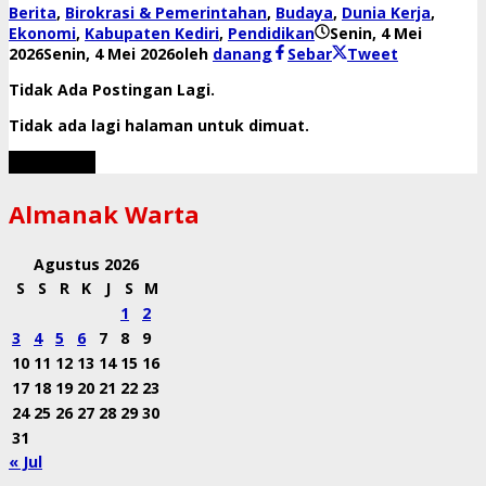
Berita
,
Birokrasi & Pemerintahan
,
Budaya
,
Dunia Kerja
,
Ekonomi
,
Kabupaten Kediri
,
Pendidikan
Senin, 4 Mei
2026
Senin, 4 Mei 2026
oleh
danang
Sebar
Tweet
Tidak Ada Postingan Lagi.
Tidak ada lagi halaman untuk dimuat.
Muat Lebih
Almanak Warta
Agustus 2026
S
S
R
K
J
S
M
1
2
3
4
5
6
7
8
9
10
11
12
13
14
15
16
17
18
19
20
21
22
23
24
25
26
27
28
29
30
31
« Jul