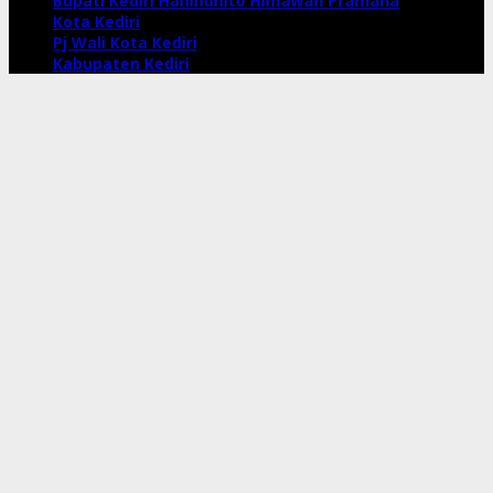
Bupati Kediri Hanindhito Himawan Pramana
Kota Kediri
Pj Wali Kota Kediri
Kabupaten Kediri