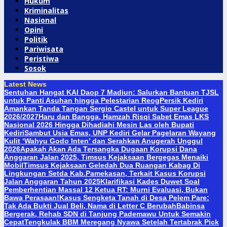
Hukum
Kriminalitas
Nasional
Opini
Politik
Pariwisata
Peristiwa
Sosok
Latest News
Sentuhan Hangat KAI Daop 7 Madiun: Salurkan Bantuan TJSL
untuk Panti Asuhan hingga Pelestarian Reog
Persik Kediri
Amankan Tanda Tangan Sergio Castel untuk Super League
2026/2027
Haru dan Bangga, Hamzah Risqi Sabet Emas LKS
Nasional 2026 Hingga Dihadiahi Mesin Las oleh Bupati
Kediri
Sambut Usia Emas, UNP Kediri Gelar Pagelaran Wayang
Kulit ‘Wahyu Godo Inten’ dan Serahkan Anugerah Unggul
2026
Apakah Akan Ada Tersangka Dugaan Korupsi Dana
Anggaran Jalan 2025, Timsus Kejaksaan Bergegas Menaiki
Mobil
Timsus Kejaksaan Geledah Dua Ruangan Kabag Di
Lingkungan Setda Kab.Pamekasan, Terkait Kasus Korupsi
Jalan Anggaran Tahun 2025
Klarifikasi Kades Duwet Soal
Pemberhentian Massal 12 Ketua RT: Murni Evaluasi, Bukan
Bawa Perasaan!
Kasus Sengketa Tanah di Desa Pelem Pare:
Tak Ada Bukti Jual Beli, Nama di Letter C Berubah
Babinsa
Bergerak, Rehab SDN di Tanjung Pademawu Untuk Semakin
Cepat
Tengkulak BBM Meregang Nyawa Setelah Tertabrak Pick