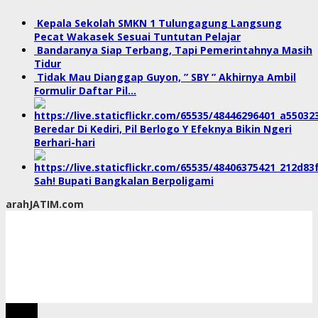
Kepala Sekolah SMKN 1 Tulungagung Langsung
Pecat Wakasek Sesuai Tuntutan Pelajar
Bandaranya Siap Terbang, Tapi Pemerintahnya Masih
Tidur
Tidak Mau Dianggap Guyon, ” SBY ” Akhirnya Ambil
Formulir Daftar Pil…
Beredar Di Kediri, Pil Berlogo Y Efeknya Bikin Ngeri
Berhari-hari
Sah! Bupati Bangkalan Berpoligami
arahJATIM.com
tutup