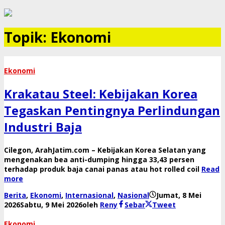
Topik:
Ekonomi
Ekonomi
Krakatau Steel: Kebijakan Korea
Tegaskan Pentingnya Perlindungan
Industri Baja
Cilegon, ArahJatim.com – Kebijakan Korea Selatan yang
mengenakan bea anti-dumping hingga 33,43 persen
terhadap produk baja canai panas atau hot rolled coil
Read
more
Berita
,
Ekonomi
,
Internasional
,
Nasional
Jumat, 8 Mei
2026
Sabtu, 9 Mei 2026
oleh
Reny
Sebar
Tweet
Ekonomi