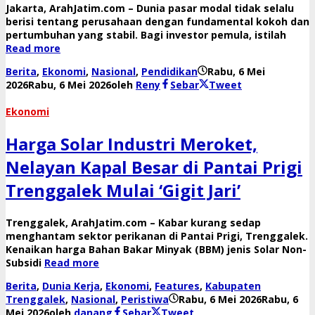
Jakarta, ArahJatim.com – Dunia pasar modal tidak selalu
berisi tentang perusahaan dengan fundamental kokoh dan
pertumbuhan yang stabil. Bagi investor pemula, istilah
Read more
Berita
,
Ekonomi
,
Nasional
,
Pendidikan
Rabu, 6 Mei
2026
Rabu, 6 Mei 2026
oleh
Reny
Sebar
Tweet
Ekonomi
Harga Solar Industri Meroket,
Nelayan Kapal Besar di Pantai Prigi
Trenggalek Mulai ‘Gigit Jari’
​Trenggalek, ArahJatim.com – Kabar kurang sedap
menghantam sektor perikanan di Pantai Prigi, Trenggalek.
Kenaikan harga Bahan Bakar Minyak (BBM) jenis Solar Non-
Subsidi
Read more
Berita
,
Dunia Kerja
,
Ekonomi
,
Features
,
Kabupaten
Trenggalek
,
Nasional
,
Peristiwa
Rabu, 6 Mei 2026
Rabu, 6
Mei 2026
oleh
danang
Sebar
Tweet