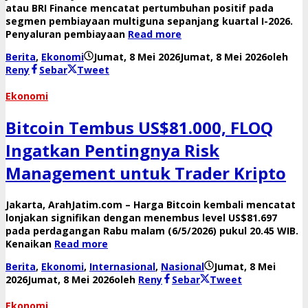
atau BRI Finance mencatat pertumbuhan positif pada
segmen pembiayaan multiguna sepanjang kuartal I-2026.
Penyaluran pembiayaan
Read more
Berita
,
Ekonomi
Jumat, 8 Mei 2026
Jumat, 8 Mei 2026
oleh
Reny
Sebar
Tweet
Ekonomi
Bitcoin Tembus US$81.000, FLOQ
Ingatkan Pentingnya Risk
Management untuk Trader Kripto
Jakarta, ArahJatim.com – Harga Bitcoin kembali mencatat
lonjakan signifikan dengan menembus level US$81.697
pada perdagangan Rabu malam (6/5/2026) pukul 20.45 WIB.
Kenaikan
Read more
Berita
,
Ekonomi
,
Internasional
,
Nasional
Jumat, 8 Mei
2026
Jumat, 8 Mei 2026
oleh
Reny
Sebar
Tweet
Ekonomi