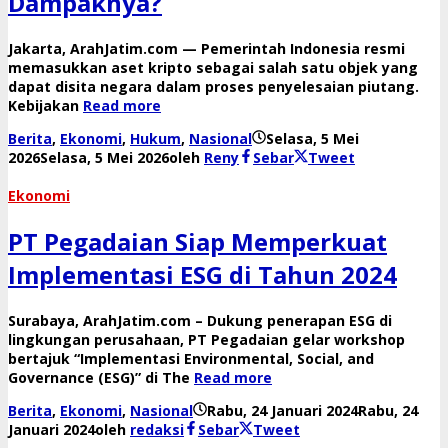
Dampaknya?
Jakarta, ArahJatim.com — Pemerintah Indonesia resmi
memasukkan aset kripto sebagai salah satu objek yang
dapat disita negara dalam proses penyelesaian piutang.
Kebijakan
Read more
Berita
,
Ekonomi
,
Hukum
,
Nasional
Selasa, 5 Mei
2026
Selasa, 5 Mei 2026
oleh
Reny
Sebar
Tweet
Ekonomi
PT Pegadaian Siap Memperkuat
Implementasi ESG di Tahun 2024
Surabaya, ArahJatim.com – Dukung penerapan ESG di
lingkungan perusahaan, PT Pegadaian gelar workshop
bertajuk “Implementasi Environmental, Social, and
Governance (ESG)” di The
Read more
Berita
,
Ekonomi
,
Nasional
Rabu, 24 Januari 2024
Rabu, 24
Januari 2024
oleh
redaksi
Sebar
Tweet