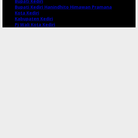
Bupati Kediri
Bupati Kediri Hanindhito Himawan Pramana
Kota Kediri
Kabupaten Kediri
Pj Wali Kota Kediri