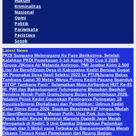
Hukum
Kriminalitas
Nasional
Opini
Politik
Pariwisata
Peristiwa
Sosok
Latest News
PKDI Sampang Melenggang Ke Fase Berikutnya, Setelah
Kalahkan PKDI Pamekasan 3-1di Ajang PKDI Cup II 2026
(Gruop J)
Krisis Air Melanda Antirogo, PMI Jember Kirim 2.500
Liter Air Bersih
Enam Desa di Kabupaten Kediri Bersiap Gugat
SK Perangkat Desa Hasil Seleksi 2023 ke PTUN
Jurang Bekas
Tambang Capai 30 Meter, Warga Puncu Kediri Pasang Spanduk
“STOP Tambang Pasir” Selamatkan Mata Air
Sambut HUT Ke-81
RI, PWI dan Bakesbangpol Tulungagung Blusukan Bagikan
Bendera Merah Putih Gratis
Jelang Bulan Kemerdekaan 2026,
Ndalem Pojok Kediri Gaungkan Pentingnya Peringatan 18
Agustus
Sinergi Digitalisasi dan Pendidikan: Udinus Kediri
Gelar Dinus Expo 2026, Siapkan Beasiswa KIP hingga Wadah
E-Sport
Benteng Baru Macan Putih: Usai Park Jun-heong,
Persik Kediri Resmi Merekrut Marcelo Djalo
Si Jago Merah
Mengamuk di Kediri: 5 Unit Damkar Dikerahkan Padamkan
Rumah dan 5 Mobil yang Terbakar di Bangsongan
Map Merah
Dibawa Timsus Kejari Pamekasan dari Ruang Bagian