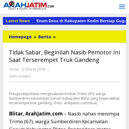
Lewati
ke
konten
Latest News
Enam Desa di Kabupaten Kediri Bersiap Gugat 
Tidak
Homepage
»
Berita
»
Sabar,
Beginilah
Tidak Sabar, Beginilah Nasib Pemotor Ini
Nasib
Saat Terserempet Truk Gandeng
Pemotor
Ini
oleh
Senin, 12 Maret 2018
-
Saat
redaksi
oleh
redaksi
Terserempet
Truk
Gandeng
Petugas kepolisian mengevakuasi korban Trimo (67), warga
Sumberdiren Kecamatan Garum Kabupaten Blitar yang tewas akibat
terserempet truk gandeng. (Foto: arahjatim.com/mua)
Blitar, ArahJatim.com
– Nasib nahas menimpa
Trimo (67), warga Sumberdiren Kecamatan