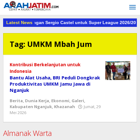
Lewati
ke
konten
n Tanda Tangan Sergio Castel untuk Super League 2026/2027
Latest News
Tag:
UMKM Mbah Jum
​Kontribusi Berkelanjutan untuk
Indonesia
Bantu Alat Usaha, BRI Peduli Dongkrak
Produktivitas UMKM Jamu Jawa di
Nganjuk
Berita
,
Dunia Kerja
,
Ekonomi
,
Galeri
,
Kabupaten Nganjuk
,
Khazanah
Jumat, 29
oleh
Mei 2026
danang
Almanak Warta