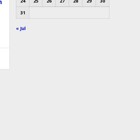
n
24
25
26
27
28
29
30
31
« Jul