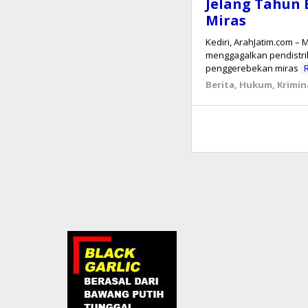
Jelang Tahun 
Miras
Kediri, ArahJatim.com –
menggagalkan pendistrib
penggerebekan miras
Berita
,
Hukum
,
Krimin