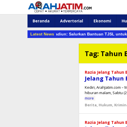
Lewati
ke
konten
Beranda
Advertorial
Ekonomi
H
n Hangat KAI Daop 7 Madiun: Salurkan Bantuan TJSL untuk Panti
Latest News
Tag:
Tahun 
Razia Jelang Tahun 
Jelang Tahun 
Kediri, ArahJatim.com – 
hiburan malam, Sabtu (
more
Berita
,
Hukum
,
Krimin
Razia Jelang Tahun 