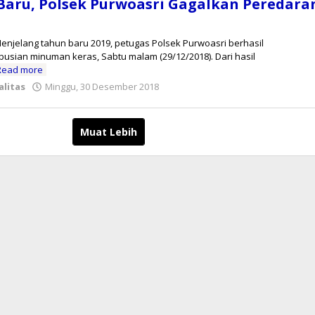
Baru, Polsek Purwoasri Gagalkan Peredara
 Menjelang tahun baru 2019, petugas Polsek Purwoasri berhasil
usian minuman keras, Sabtu malam (29/12/2018). Dari hasil
Read more
oleh
alitas
Minggu, 30 Desember 2018
redaksi
Muat Lebih