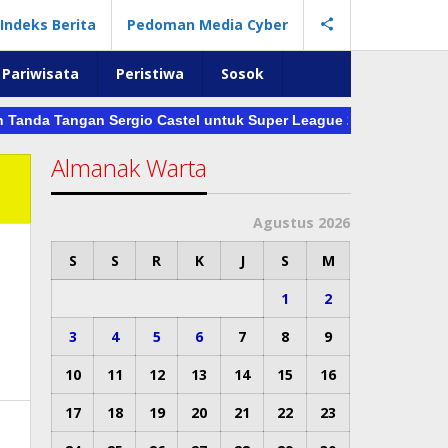
Indeks Berita
Pedoman Media Cyber
Pariwisata
Peristiwa
Sosok
da Tangan Sergio Castel untuk Super League 2026/2027
Haru 
Almanak Warta
Agustus 2026
S
S
R
K
J
S
M
1
2
3
4
5
6
7
8
9
10
11
12
13
14
15
16
17
18
19
20
21
22
23