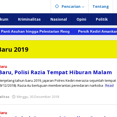
Pencarian
Tentang
ukum
Kriminalitas
Nasional
Opini
Politik
 Asuhan hingga Pelestarian Reog
Persik Kediri Amankan Tan
Baru 2019
Baru
Baru, Polisi Razia Tempat Hiburan Malam
Menjelang tahun baru 2019, jajaran Polres Kediri merazia sejumlah tempat
29/12/2018). Razia itu bertujuan memberantas peredaran narkoba
Read
oleh
alitas
Minggu, 30 Desember 2018
redaksi
Baru