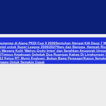
umenep di Ajang PKDI Cup II 2026
Sentuhan Hangat KAI Daop 7 M
stel untuk Super League 2026/2027
Haru dan Bangga, Hamzah Ris
n Wayang Kulit ‘Wahyu Godo Inten’ dan Serahkan Anugerah Ungg
l
Timsus Kejaksaan Geledah Dua Ruangan Kabag Di Lingkungan S
 12 Ketua RT: Murni Evaluasi, Bukan Bawa Perasaan!
Kasus Sengket
emawu Untuk Semakin Cepat