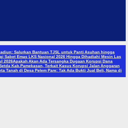
adiun: Salurkan Bantuan TJSL untuk Panti Asuhan hingga
qi Sabet Emas LKS Nasional 2026 Hingga Dihadiahi Mesin Las
ul 2026
Apakah Akan Ada Tersangka Dugaan Korupsi Dana
etda Kab.Pamekasan, Terkait Kasus Korupsi Jalan Anggaran
a Tanah di Desa Pelem Pare: Tak Ada Bukti Jual Beli, Nama di