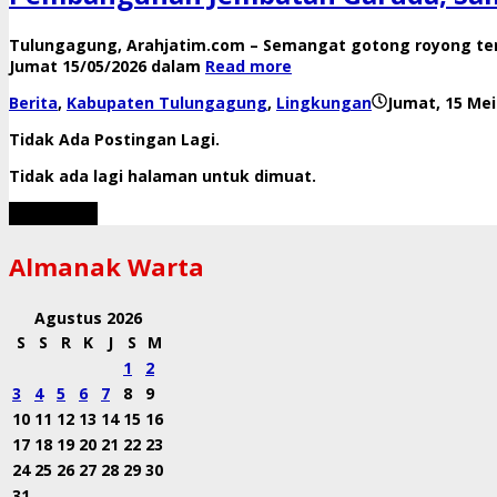
Tulungagung, Arahjatim.com – Semangat gotong royong te
Jumat 15/05/2026 dalam
Read more
Berita
,
Kabupaten Tulungagung
,
Lingkungan
Jumat, 15 Mei
Tidak Ada Postingan Lagi.
Tidak ada lagi halaman untuk dimuat.
Muat Lebih
Almanak Warta
Agustus 2026
S
S
R
K
J
S
M
1
2
3
4
5
6
7
8
9
10
11
12
13
14
15
16
17
18
19
20
21
22
23
24
25
26
27
28
29
30
31