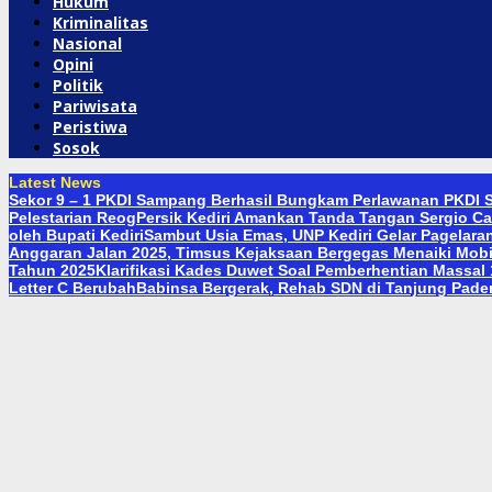
Hukum
Kriminalitas
Nasional
Opini
Politik
Pariwisata
Peristiwa
Sosok
Latest News
Sekor 9 – 1 PKDI Sampang Berhasil Bungkam Perlawanan PKDI S
Pelestarian Reog
Persik Kediri Amankan Tanda Tangan Sergio Ca
oleh Bupati Kediri
Sambut Usia Emas, UNP Kediri Gelar Pagelara
Anggaran Jalan 2025, Timsus Kejaksaan Bergegas Menaiki Mobi
Tahun 2025
Klarifikasi Kades Duwet Soal Pemberhentian Massal
Letter C Berubah
Babinsa Bergerak, Rehab SDN di Tanjung Pad