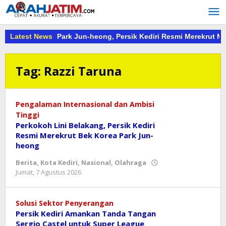
Lewati
ke
konten
Putih: Usai Park Jun-heong, Persik Kediri Resmi Merekrut Marcel
Latest News
Tag:
Razzi Taruna
Pengalaman Internasional dan Ambisi
Tinggi
Perkokoh Lini Belakang, Persik Kediri
Resmi Merekrut Bek Korea Park Jun-
heong
Berita
,
Kota Kediri
,
Nasional
,
Olahraga
oleh
Jumat, 7 Agustus 2026
danang
Solusi Sektor Penyerangan
Persik Kediri Amankan Tanda Tangan
Sergio Castel untuk Super League