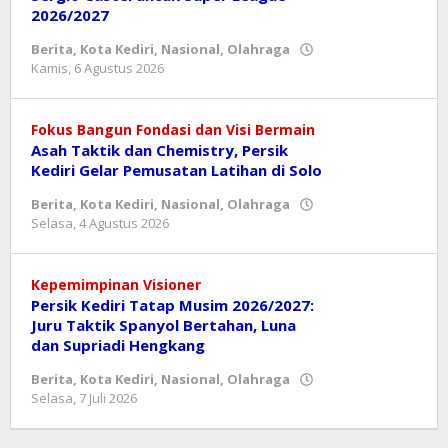
2026/2027
Berita
,
Kota Kediri
,
Nasional
,
Olahraga
oleh
Kamis, 6 Agustus 2026
danang
Fokus Bangun Fondasi dan Visi Bermain
Asah Taktik dan Chemistry, Persik
Kediri Gelar Pemusatan Latihan di Solo
Berita
,
Kota Kediri
,
Nasional
,
Olahraga
oleh
Selasa, 4 Agustus 2026
danang
Kepemimpinan Visioner
Persik Kediri Tatap Musim 2026/2027:
Juru Taktik Spanyol Bertahan, Luna
dan Supriadi Hengkang
Berita
,
Kota Kediri
,
Nasional
,
Olahraga
oleh
Selasa, 7 Juli 2026
danang