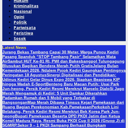
Hukum
Kriminalitas
Nasional
Opini
Politik
Pariwisata
Peristiwa
Sosok
Latest News
Jurang Bekas Tambang Capai 30 Meter, Warga Puncu Kediri
Pasang Spanduk “STOP Tambang Pasir” Selamatkan Mata
Air
Sambut HUT Ke-81 RI, PWI dan Bakesbangpol Tulungagung
Blusukan Bagikan Bendera Merah Putih Gratis
Jelang Bulan
Kemerdekaan 2026, Ndalem Pojok Kediri Gaungkan Pentingnya
Peringatan 18 Agustus
Sinergi Digitalisasi dan Pendidikan:
Udinus Kediri Gelar Dinus Expo 2026, Siapkan Beasiswa KIP
hingga Wadah E-Sport
Benteng Baru Macan Putih: Usai Park
Jun-heong, Persik Kediri Resmi Merekrut Marcelo Djalo
Si Jago
Merah Mengamuk di Kediri: 5 Unit Damkar Dikerahkan
Padamkan Rumah dan 5 Mobil yang Terbakar di
Bangsongan
Map Merah Dibawa Timsus Kejari Pamekasan dari
Ruang Bagian Perekonomian Kab.Pamekasan
Perkokoh Lini
Belakang, Persik Kediri Resmi Merekrut Bek Korea Park Jun-
heong
Bupati Pamekasan Beserta DPD PKDI Jatim dan Ketua
Korwil Madura Raya, Resmi Buka PKDI Cup II 2026 (Gruop J) di
SGMRP.
Sekor 9 – 1 PKDI Sampang Berhasil Bungkam