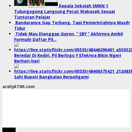
Kepala Sekolah SMKN 1
Tulungagung Langsung Pecat Wakasek Sesuai
Tuntutan Pelajar
Bandaranya Siap Terbang, Tapi Pemerintahnya Masih
Tidur
Tidak Mau Dianggap Guyon, ” SBY ” Akhirnya Ambil
Formulir Daftar Pil…
Beredar Di Kediri, Pil Berlogo Y Efeknya Bikin Ngeri
Berhari-hari
Sah! Bupati Bangkalan Berpoligami
arahJATIM.com
tutup