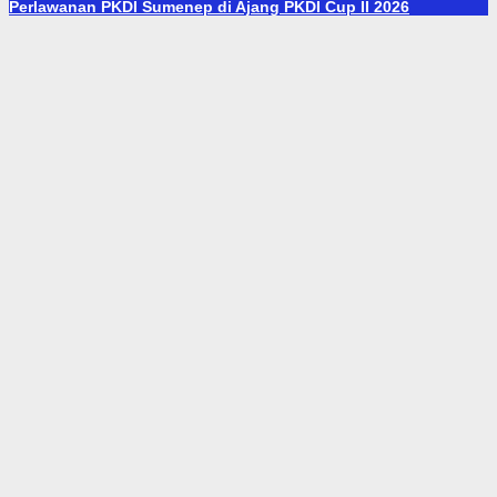
Perlawanan PKDI Sumenep di Ajang PKDI Cup II 2026