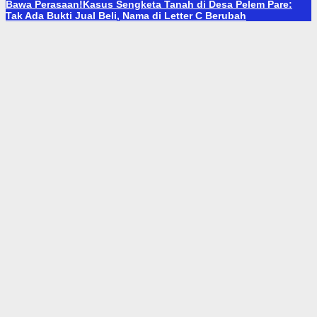
Bawa Perasaan!
Kasus Sengketa Tanah di Desa Pelem Pare:
Tak Ada Bukti Jual Beli, Nama di Letter C Berubah