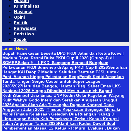
Hukum
Kriminalitas
Nasional
Opini
Politik
Pariwisata
Peristiwa
Sosok
Latest News
Bupati Pamekasan Beserta DPD PKDI Jatim dan Ketua Korwil
Madura Raya, Resmi Buka PKDI Cup II 2026 (Gruop J) di
SGMRP.
Sekor 9 – 1 PKDI Sampang Berhasil Bungkam
Perlawanan PKDI Sumenep di Ajang PKDI Cup II 2026
Sentuhan
Hangat KAI Daop 7 Madiun: Salurkan Bantuan TJSL untuk
Panti Asuhan hingga Pelestarian Reog
Persik Kediri Amankan
Tanda Tangan Sergio Castel untuk Super League
2026/2027
Haru dan Bangga, Hamzah Risqi Sabet Emas LKS
Nasional 2026 Hingga Dihadiahi Mesin Las oleh Bupati
Kediri
Sambut Usia Emas, UNP Kediri Gelar Pagelaran Wayang
Kulit ‘Wahyu Godo Inten’ dan Serahkan Anugerah Unggul
2026
Apakah Akan Ada Tersangka Dugaan Korupsi Dana
Anggaran Jalan 2025, Timsus Kejaksaan Bergegas Menaiki
Mobil
Timsus Kejaksaan Geledah Dua Ruangan Kabag Di
Lingkungan Setda Kab.Pamekasan, Terkait Kasus Korupsi
Jalan Anggaran Tahun 2025
Klarifikasi Kades Duwet Soal
Pemberhentian Massal 12 Ketua RT: Murni Evaluasi, Bukan