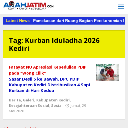
Lewati
ke
konten
msus Kejari Pamekasan dari Ruang Bagian Perekonomian Kab.P
Latest News
Tag:
Kurban Iduladha 2026
Kediri
​Fatayat NU Apresiasi Kepedulian PDIP
pada "Wong Cilik"
Sasar Desil 5 ke Bawah, DPC PDIP
Kabupaten Kediri Distribusikan 4 Sapi
Kurban di Hari Kedua
Berita
,
Galeri
,
Kabupaten Kediri
,
Kesejahteraan Sosial
,
Sosial
Jumat, 29
oleh
Mei 2026
danang