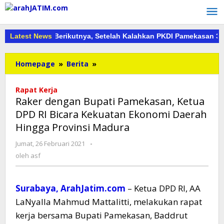
Lewati
ke
konten
e Fase Berikutnya, Setelah Kalahkan PKDI Pamekasan 3-1di Ajan
Latest News
Raker
Homepage
»
Berita
»
dengan
Bupati
Rapat Kerja
Pamekasan,
Raker dengan Bupati Pamekasan, Ketua
Ketua
DPD RI Bicara Kekuatan Ekonomi Daerah
DPD
Hingga Provinsi Madura
RI
Bicara
oleh
Jumat, 26 Februari 2021
-
Kekuatan
asf
oleh
asf
Ekonomi
Daerah
Hingga
Surabaya, ArahJatim.com
– Ketua DPD RI, AA
Provinsi
Madura
LaNyalla Mahmud Mattalitti, melakukan rapat
kerja bersama Bupati Pamekasan, Baddrut