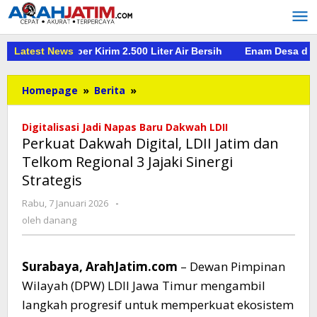
Lewati
ke
konten
 PMI Jember Kirim 2.500 Liter Air Bersih
Latest News
Enam Desa di Kabupat
Perkuat
Homepage
»
Berita
»
Dakwah
Digital,
​Digitalisasi Jadi Napas Baru Dakwah LDII
LDII
Perkuat Dakwah Digital, LDII Jatim dan
Jatim
Telkom Regional 3 Jajaki Sinergi
dan
Strategis
Telkom
Regional
oleh
Rabu, 7 Januari 2026
-
3
danang
oleh
danang
Jajaki
Sinergi
Strategis
Surabaya, ArahJatim.com
– Dewan Pimpinan
Wilayah (DPW) LDII Jawa Timur mengambil
langkah progresif untuk memperkuat ekosistem