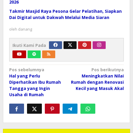
2026
Takmir Masjid Raya Pesona Gelar Pelatihan, Siapkan
Dai Digital untuk Dakwah Melalui Media Siaran
oleh
danang
Ikuti Kami Pada
Navigasi
Pos sebelumnya
Pos berikutnya
pos
Hal yang Perlu
Meningkatkan Nilai
Diperhatikan Ibu Rumah
Rumah dengan Renovasi
Tangga yang Ingin
Kecil yang Masuk Akal
Usaha di Rumah