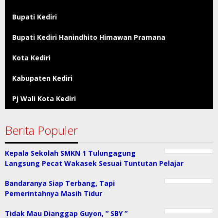
Bupati Kediri
Bupati Kediri Hanindhito Himawan Pramana
Kota Kediri
Kabupaten Kediri
Pj Wali Kota Kediri
Berita Populer
Kepala Sekolah SMKN 1 Tulungagung
Langsung Pecat Wakasek Sesuai Tuntutan Pelajar
Bandaranya Siap Terbang, Tapi
Pemerintahnya Masih Tidur
Tidak Mau Dianggap Guyon, ” SBY ”