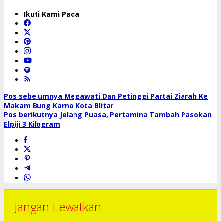
Ikuti Kami Pada
Navigasi
Pos sebelumnya
Megawati Dan Petinggi Partai Ziarah Ke
Makam Bung Karno Kota Blitar
pos
Pos berikutnya
Jelang Puasa, Pertamina Tambah Pasokan
Elpiji 3 Kilogram
Jangan Lewatkan