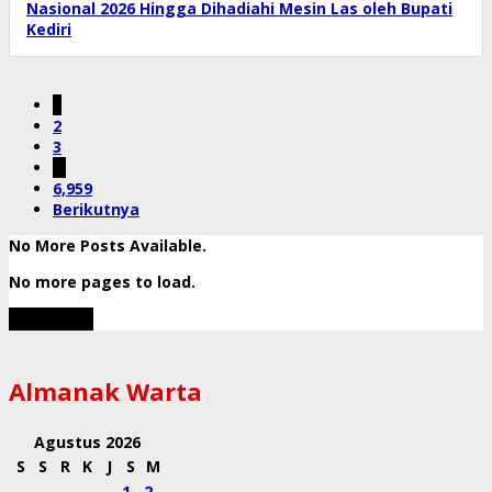
Nasional 2026 Hingga Dihadiahi Mesin Las oleh Bupati
Kediri
1
2
3
…
6,959
Berikutnya
No More Posts Available.
No more pages to load.
View More
Almanak Warta
Agustus 2026
S
S
R
K
J
S
M
1
2