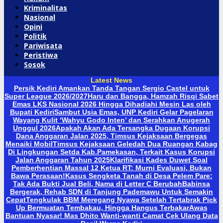
Kriminalitas
Nasional
Opini
Politik
Pariwisata
Peristiwa
Sosok
Latest News
Persik Kediri Amankan Tanda Tangan Sergio Castel untuk
Super League 2026/2027
Haru dan Bangga, Hamzah Risqi Sabet
Emas LKS Nasional 2026 Hingga Dihadiahi Mesin Las oleh
Bupati Kediri
Sambut Usia Emas, UNP Kediri Gelar Pagelaran
Wayang Kulit ‘Wahyu Godo Inten’ dan Serahkan Anugerah
Unggul 2026
Apakah Akan Ada Tersangka Dugaan Korupsi
Dana Anggaran Jalan 2025, Timsus Kejaksaan Bergegas
Menaiki Mobil
Timsus Kejaksaan Geledah Dua Ruangan Kabag
Di Lingkungan Setda Kab.Pamekasan, Terkait Kasus Korupsi
Jalan Anggaran Tahun 2025
Klarifikasi Kades Duwet Soal
Pemberhentian Massal 12 Ketua RT: Murni Evaluasi, Bukan
Bawa Perasaan!
Kasus Sengketa Tanah di Desa Pelem Pare:
Tak Ada Bukti Jual Beli, Nama di Letter C Berubah
Babinsa
Bergerak, Rehab SDN di Tanjung Pademawu Untuk Semakin
Cepat
Tengkulak BBM Meregang Nyawa Setelah Tertabrak Pick
Up Bermuatan Tembakau, Hingga Hangus Terbakar
Awas
Bantuan Nyasar! Mas Dhito Wanti-wanti Camat Cek Ulang Data