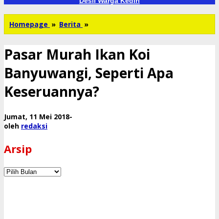
Desil Warga Kediri
Pasar
Homepage
»
Berita
»
Murah
Ikan
Pasar Murah Ikan Koi
Koi
Banyuwangi,
Banyuwangi, Seperti Apa
Seperti
Apa
Keseruannya?
Keseruannya?
oleh
Jumat, 11 Mei 2018
-
redaksi
oleh
redaksi
Arsip
Arsip