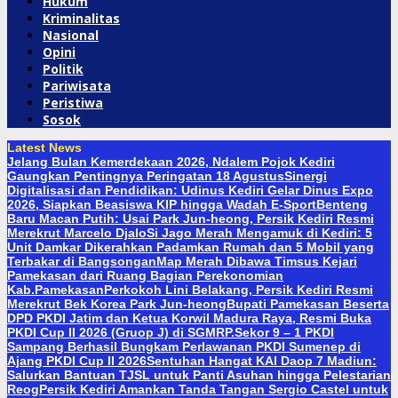
Hukum
Kriminalitas
Nasional
Opini
Politik
Pariwisata
Peristiwa
Sosok
Latest News
Jelang Bulan Kemerdekaan 2026, Ndalem Pojok Kediri
Gaungkan Pentingnya Peringatan 18 Agustus
Sinergi
Digitalisasi dan Pendidikan: Udinus Kediri Gelar Dinus Expo
2026, Siapkan Beasiswa KIP hingga Wadah E-Sport
Benteng
Baru Macan Putih: Usai Park Jun-heong, Persik Kediri Resmi
Merekrut Marcelo Djalo
Si Jago Merah Mengamuk di Kediri: 5
Unit Damkar Dikerahkan Padamkan Rumah dan 5 Mobil yang
Terbakar di Bangsongan
Map Merah Dibawa Timsus Kejari
Pamekasan dari Ruang Bagian Perekonomian
Kab.Pamekasan
Perkokoh Lini Belakang, Persik Kediri Resmi
Merekrut Bek Korea Park Jun-heong
Bupati Pamekasan Beserta
DPD PKDI Jatim dan Ketua Korwil Madura Raya, Resmi Buka
PKDI Cup II 2026 (Gruop J) di SGMRP.
Sekor 9 – 1 PKDI
Sampang Berhasil Bungkam Perlawanan PKDI Sumenep di
Ajang PKDI Cup II 2026
Sentuhan Hangat KAI Daop 7 Madiun:
Salurkan Bantuan TJSL untuk Panti Asuhan hingga Pelestarian
Reog
Persik Kediri Amankan Tanda Tangan Sergio Castel untuk