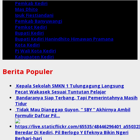
Pemkab Kediri
Mas Dhito
Ipuk Fiestiandani
Pemkab Banyuwangi
Pemkot Kediri
Bupati Kediri
Bupati Kediri Hanindhito Himawan Pramana
Kota Kediri
Pj Wali Kota Kediri
Kabupaten Kediri
Berita Populer
Kepala Sekolah SMKN 1 Tulungagung Langsung
Pecat Wakasek Sesuai Tuntutan Pelajar
Bandaranya Siap Terbang, Tapi Pemerintahnya Masih
Tidur
Tidak Mau Dianggap Guyon, ” SBY ” Akhirnya Ambil
Formulir Daftar Pil…
Beredar Di Kediri, Pil Berlogo Y Efeknya Bikin Ngeri
Berhari-hari