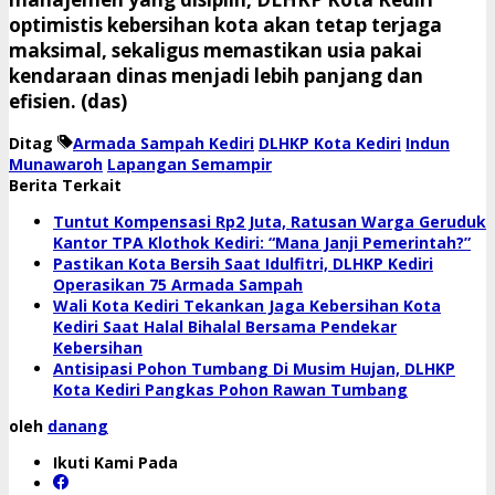
optimistis kebersihan kota akan tetap terjaga
maksimal, sekaligus memastikan usia pakai
kendaraan dinas menjadi lebih panjang dan
efisien. (das)
Ditag
Armada Sampah Kediri
DLHKP Kota Kediri
Indun
Munawaroh
Lapangan Semampir
Berita Terkait
Tuntut Kompensasi Rp2 Juta, Ratusan Warga Geruduk
Kantor TPA Klothok Kediri: “Mana Janji Pemerintah?”
Pastikan Kota Bersih Saat Idulfitri, DLHKP Kediri
Operasikan 75 Armada Sampah
Wali Kota Kediri Tekankan Jaga Kebersihan Kota
Kediri Saat Halal Bihalal Bersama Pendekar
Kebersihan
Antisipasi Pohon Tumbang Di Musim Hujan, DLHKP
Kota Kediri Pangkas Pohon Rawan Tumbang
oleh
danang
Ikuti Kami Pada