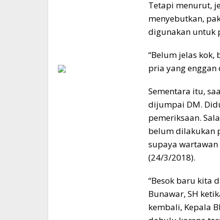
Tetapi menurut, j
menyebutkan, pak
digunakan untuk p
“Belum jelas kok,
pria yang enggan
Sementara itu, saa
dijumpai DM. Did
pemeriksaan. Sal
belum dilakukan p
supaya wartawan 
(24/3/2018).
“Besok baru kita 
Bunawar, SH ketik
kembali, Kepala B