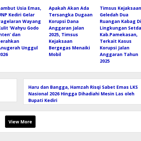
Sambut Usia Emas,
Apakah Akan Ada
Timsus Kejaksaa
UNP Kediri Gelar
Tersangka Dugaan
Geledah Dua
Pagelaran Wayang
Korupsi Dana
Ruangan Kabag D
Kulit ‘Wahyu Godo
Anggaran Jalan
Lingkungan Setd
Inten’ dan
2025, Timsus
Kab.Pamekasan,
Serahkan
Kejaksaan
Terkait Kasus
Anugerah Unggul
Bergegas Menaiki
Korupsi Jalan
2026
Mobil
Anggaran Tahun
2025
Haru dan Bangga, Hamzah Risqi Sabet Emas LKS
Nasional 2026 Hingga Dihadiahi Mesin Las oleh
Bupati Kediri
View More