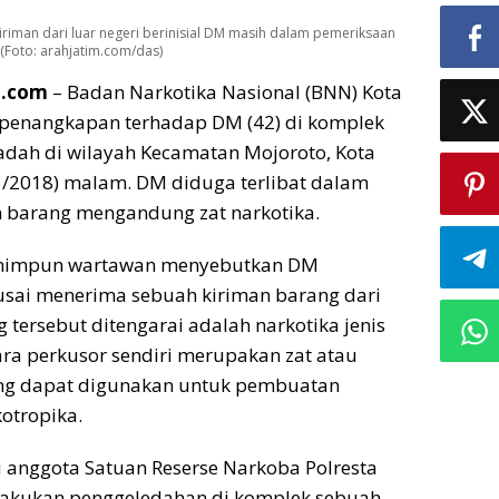
iriman dari luar negeri berinisial DM masih dalam pemeriksaan
(Foto: arahjatim.com/das)
m.com
– Badan Narkotika Nasional (BNN) Kota
 penangkapan terhadap DM (42) di komplek
adah di wilayah Kecamatan Mojoroto, Kota
/3/2018) malam. DM diduga terlibat dalam
n barang mengandung zat narkotika.
dihimpun wartawan menyebutkan DM
sai menerima sebuah kiriman barang dari
g tersebut ditengarai adalah narkotika jenis
ra perkusor sendiri merupakan zat atau
ng dapat digunakan untuk pembuatan
kotropika.
 anggota Satuan Reserse Narkoba Polresta
lakukan penggeledahan di komplek sebuah