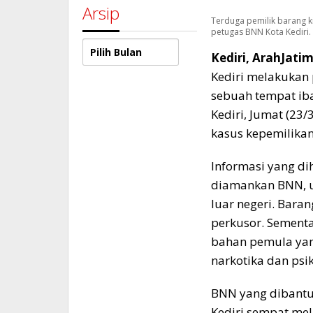
Arsip
Terduga pemilik barang k
petugas BNN Kota Kediri. 
Arsip
Kediri, ArahJati
Kediri melakukan
sebuah tempat ib
Kediri, Jumat (23
kasus kepemilika
Informasi yang 
diamankan BNN, u
luar negeri. Baran
perkusor. Sementa
bahan pemula ya
narkotika dan psi
BNN yang dibantu
Kediri sempat me