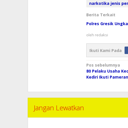
narkotika jenis pe
Berita Terkait
Polres Gresik Ungk
oleh
redaksi
Ikuti Kami Pada
Navigasi
Pos sebelumnya
pos
80 Pelaku Usaha Ke
Kediri Ikuti Pamera
Jangan Lewatkan