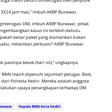
duga masih belum diinterogasi oleh penyidik.
u 3X24 jam mas,” imbuh AKBP Bunawar.
ginterogasi DM, imbuh AKBP Bunawar, pihak
ngembangkan kasus ini terlebih dahulu.
apakah benar paket yang diamankan bukan
 sabu, melainkan perkusor? AKBP Bunawar
uk pastinya besok (hari ini),” ungkapnya.
 BNN masih dipenuhi sejumlah petugas. Baik,
ari Polresta Kediri. Mereka adalah anggota
elakukan upaya penangkapan terhadap DM.
unawar
Kepala BNN Kota Kediri