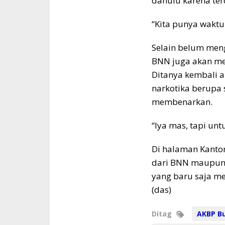
dahulu karena ter
“Kita punya wakt
Selain belum men
BNN juga akan me
Ditanya kembali 
narkotika berupa
membenarkan.
“Iya mas, tapi unt
Di halaman Kantor
dari BNN maupun d
yang baru saja m
(das)
Ditag
AKBP B