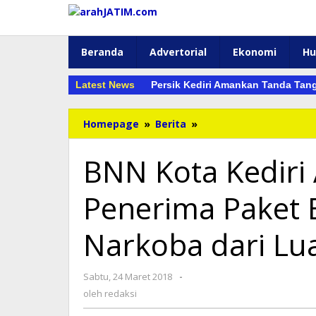
Lewati
ke
konten
Beranda
Advertorial
Ekonomi
H
Latest News
Persik Kediri Amankan Tanda Tan
BNN
Homepage
»
Berita
»
Kota
Kediri
BNN Kota Kediri
Amankan
Pria
Penerima Paket
Penerima
Paket
Bahan
Narkoba dari Lu
Pembuat
Narkoba
dari
oleh
Sabtu, 24 Maret 2018
-
Luar
redaksi
oleh
redaksi
Negeri