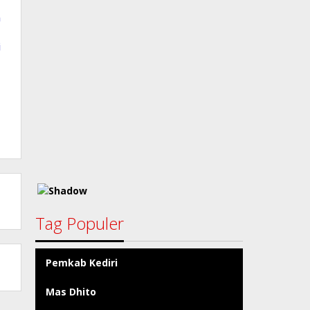
n
i
a
Tag Populer
Pemkab Kediri
Mas Dhito