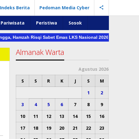
Indeks Berita
Pedoman Media Cyber
Pariwisata
Peristiwa
Sosok
ngga, Hamzah Risqi Sabet Emas LKS Nasional 2026 Hingga Dihadia
Almanak Warta
Agustus 2026
S
S
R
K
J
S
M
1
2
3
4
5
6
7
8
9
10
11
12
13
14
15
16
17
18
19
20
21
22
23