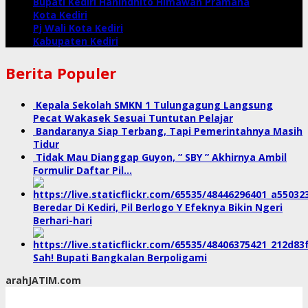
Bupati Kediri Hanindhito Himawan Pramana
Kota Kediri
Pj Wali Kota Kediri
Kabupaten Kediri
Berita Populer
Kepala Sekolah SMKN 1 Tulungagung Langsung
Pecat Wakasek Sesuai Tuntutan Pelajar
Bandaranya Siap Terbang, Tapi Pemerintahnya Masih
Tidur
Tidak Mau Dianggap Guyon, ” SBY ” Akhirnya Ambil
Formulir Daftar Pil…
Beredar Di Kediri, Pil Berlogo Y Efeknya Bikin Ngeri
Berhari-hari
Sah! Bupati Bangkalan Berpoligami
arahJATIM.com