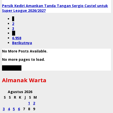
Persik Kediri Amankan Tanda Tangan Sergio Castel untuk
Super League 2026/2027
1
2
3
…
6,958
Berikutnya
No More Posts Available.
No more pages to load.
View More
Almanak Warta
Agustus 2026
S
S
R
K
J
S
M
1
2
3
4
5
6
7
8
9