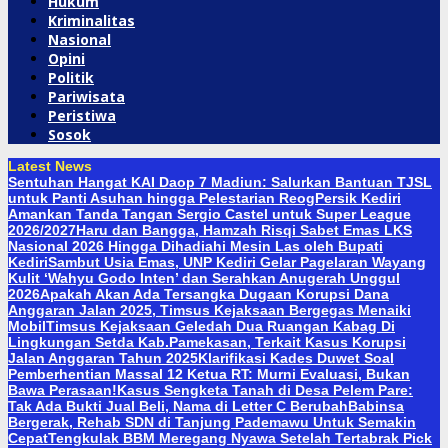
Hukum
Kriminalitas
Nasional
Opini
Politik
Pariwisata
Peristiwa
Sosok
Latest News
Sentuhan Hangat KAI Daop 7 Madiun: Salurkan Bantuan TJSL
untuk Panti Asuhan hingga Pelestarian Reog
Persik Kediri
Amankan Tanda Tangan Sergio Castel untuk Super League
2026/2027
Haru dan Bangga, Hamzah Risqi Sabet Emas LKS
Nasional 2026 Hingga Dihadiahi Mesin Las oleh Bupati
Kediri
Sambut Usia Emas, UNP Kediri Gelar Pagelaran Wayang
Kulit ‘Wahyu Godo Inten’ dan Serahkan Anugerah Unggul
2026
Apakah Akan Ada Tersangka Dugaan Korupsi Dana
Anggaran Jalan 2025, Timsus Kejaksaan Bergegas Menaiki
Mobil
Timsus Kejaksaan Geledah Dua Ruangan Kabag Di
Lingkungan Setda Kab.Pamekasan, Terkait Kasus Korupsi
Jalan Anggaran Tahun 2025
Klarifikasi Kades Duwet Soal
Pemberhentian Massal 12 Ketua RT: Murni Evaluasi, Bukan
Bawa Perasaan!
Kasus Sengketa Tanah di Desa Pelem Pare:
Tak Ada Bukti Jual Beli, Nama di Letter C Berubah
Babinsa
Bergerak, Rehab SDN di Tanjung Pademawu Untuk Semakin
Cepat
Tengkulak BBM Meregang Nyawa Setelah Tertabrak Pick