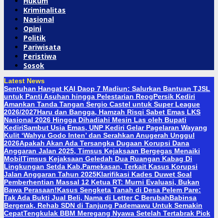
Hukum
Kriminalitas
Nasional
Opini
Politik
Pariwisata
Peristiwa
Sosok
Latest News
Sentuhan Hangat KAI Daop 7 Madiun: Salurkan Bantuan TJSL
untuk Panti Asuhan hingga Pelestarian Reog
Persik Kediri
Amankan Tanda Tangan Sergio Castel untuk Super League
2026/2027
Haru dan Bangga, Hamzah Risqi Sabet Emas LKS
Nasional 2026 Hingga Dihadiahi Mesin Las oleh Bupati
Kediri
Sambut Usia Emas, UNP Kediri Gelar Pagelaran Wayang
Kulit ‘Wahyu Godo Inten’ dan Serahkan Anugerah Unggul
2026
Apakah Akan Ada Tersangka Dugaan Korupsi Dana
Anggaran Jalan 2025, Timsus Kejaksaan Bergegas Menaiki
Mobil
Timsus Kejaksaan Geledah Dua Ruangan Kabag Di
Lingkungan Setda Kab.Pamekasan, Terkait Kasus Korupsi
Jalan Anggaran Tahun 2025
Klarifikasi Kades Duwet Soal
Pemberhentian Massal 12 Ketua RT: Murni Evaluasi, Bukan
Bawa Perasaan!
Kasus Sengketa Tanah di Desa Pelem Pare:
Tak Ada Bukti Jual Beli, Nama di Letter C Berubah
Babinsa
Bergerak, Rehab SDN di Tanjung Pademawu Untuk Semakin
Cepat
Tengkulak BBM Meregang Nyawa Setelah Tertabrak Pick