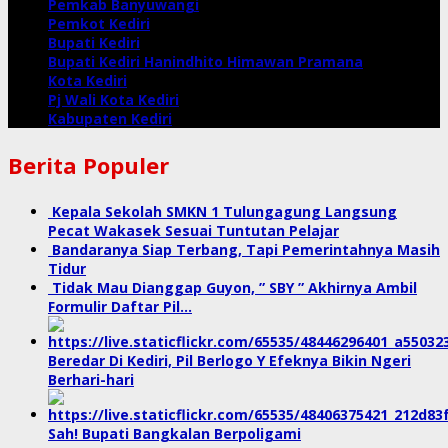
Pemkab Banyuwangi
Pemkot Kediri
Bupati Kediri
Bupati Kediri Hanindhito Himawan Pramana
Kota Kediri
Pj Wali Kota Kediri
Kabupaten Kediri
Berita Populer
Kepala Sekolah SMKN 1 Tulungagung Langsung
Pecat Wakasek Sesuai Tuntutan Pelajar
Bandaranya Siap Terbang, Tapi Pemerintahnya Masih
Tidur
Tidak Mau Dianggap Guyon, ” SBY ” Akhirnya Ambil
Formulir Daftar Pil…
Beredar Di Kediri, Pil Berlogo Y Efeknya Bikin Ngeri
Berhari-hari
Sah! Bupati Bangkalan Berpoligami