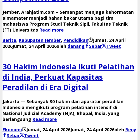
Jember, Arahjatim.com – Semangat menjaga kehormatan
almamater menjadi bahan bakar utama bagi tim
mahasiswa Program Studi Teknik Sipil, Fakultas Teknik
(FT) Universitas
Read more
Berita
,
Kabupaten Jember
,
Pendidikan
Jumat, 24 April
2026
Jumat, 24 April 2026
oleh
danang
Sebar
Tweet
30 Hakim Indonesia Ikuti Pelatihan
di India, Perkuat Kapasitas
Peradilan di Era Digital
Jakarta — Sebanyak 30 hakim dan aparatur peradilan
Indonesia mengikuti program pelatihan intensif di
National Judicial Academy (NJA), Bhopal, India, yang
berlangsung
Read more
Ekonomi
Jumat, 24 April 2026
Jumat, 24 April 2026
oleh
Reny
Sebar
Tweet