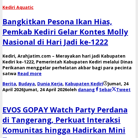
Kediri Aquatic
Bangkitkan Pesona Ikan Hias,
Pemkab Kediri Gelar Kontes Molly
Nasional di Hari Jadi ke-1222
​Kediri, ArahJatim.com – Merayakan hari jadi Kabupaten
Kediri ke-1222, Pemerintah Kabupaten Kediri melalui Dinas
Perikanan menggelar perhelatan akbar bagi para pecinta
satwa
Read more
Berita
,
Budaya
,
Dunia Kerja
,
Kabupaten Kediri
Jumat, 24
April 2026
Jumat, 24 April 2026
oleh
danang
Sebar
Tweet
EVOS GOPAY Watch Party Perdana
di Tangerang, Perkuat Interaksi
Komunitas hingga Hadirkan Mini