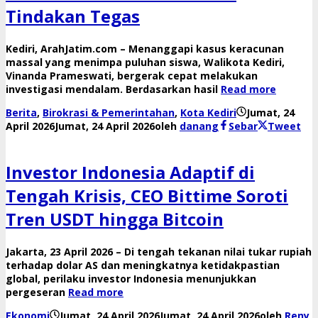
Tindakan Tegas
​Kediri, ArahJatim.com – Menanggapi kasus keracunan
massal yang menimpa puluhan siswa, Walikota Kediri,
Vinanda Prameswati, bergerak cepat melakukan
investigasi mendalam. Berdasarkan hasil
Read more
Berita
,
Birokrasi & Pemerintahan
,
Kota Kediri
Jumat, 24
April 2026
Jumat, 24 April 2026
oleh
danang
Sebar
Tweet
Investor Indonesia Adaptif di
Tengah Krisis, CEO Bittime Soroti
Tren USDT hingga Bitcoin
Jakarta, 23 April 2026 – Di tengah tekanan nilai tukar rupiah
terhadap dolar AS dan meningkatnya ketidakpastian
global, perilaku investor Indonesia menunjukkan
pergeseran
Read more
Ekonomi
Jumat, 24 April 2026
Jumat, 24 April 2026
oleh
Reny