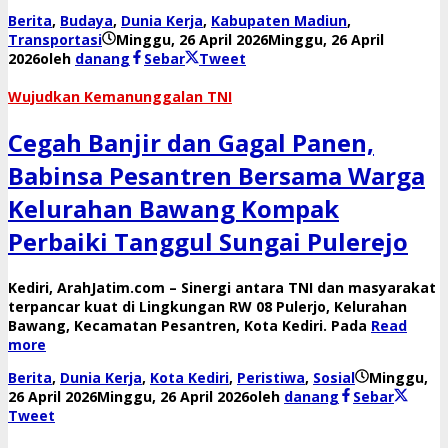
Berita
,
Budaya
,
Dunia Kerja
,
Kabupaten Madiun
,
Transportasi
Minggu, 26 April 2026
Minggu, 26 April
2026
oleh
danang
Sebar
Tweet
​Wujudkan Kemanunggalan TNI
Cegah Banjir dan Gagal Panen,
Babinsa Pesantren Bersama Warga
Kelurahan Bawang Kompak
Perbaiki Tanggul Sungai Pulerejo
​Kediri, ArahJatim.com – Sinergi antara TNI dan masyarakat
terpancar kuat di Lingkungan RW 08 Pulerjo, Kelurahan
Bawang, Kecamatan Pesantren, Kota Kediri. Pada
Read
more
Berita
,
Dunia Kerja
,
Kota Kediri
,
Peristiwa
,
Sosial
Minggu,
26 April 2026
Minggu, 26 April 2026
oleh
danang
Sebar
Tweet