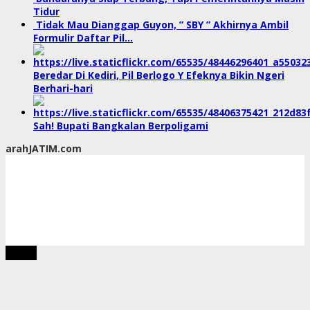
Tidur
Tidak Mau Dianggap Guyon, ” SBY ” Akhirnya Ambil
Formulir Daftar Pil…
Beredar Di Kediri, Pil Berlogo Y Efeknya Bikin Ngeri
Berhari-hari
Sah! Bupati Bangkalan Berpoligami
arahJATIM.com
tutup