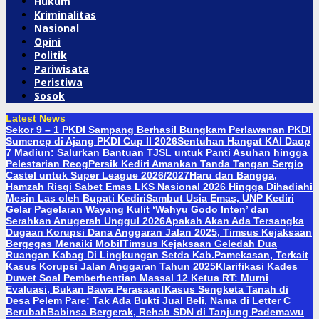
Hukum
Kriminalitas
Nasional
Opini
Politik
Pariwisata
Peristiwa
Sosok
Latest News
Sekor 9 – 1 PKDI Sampang Berhasil Bungkam Perlawanan PKDI
Sumenep di Ajang PKDI Cup II 2026
Sentuhan Hangat KAI Daop
7 Madiun: Salurkan Bantuan TJSL untuk Panti Asuhan hingga
Pelestarian Reog
Persik Kediri Amankan Tanda Tangan Sergio
Castel untuk Super League 2026/2027
Haru dan Bangga,
Hamzah Risqi Sabet Emas LKS Nasional 2026 Hingga Dihadiahi
Mesin Las oleh Bupati Kediri
Sambut Usia Emas, UNP Kediri
Gelar Pagelaran Wayang Kulit ‘Wahyu Godo Inten’ dan
Serahkan Anugerah Unggul 2026
Apakah Akan Ada Tersangka
Dugaan Korupsi Dana Anggaran Jalan 2025, Timsus Kejaksaan
Bergegas Menaiki Mobil
Timsus Kejaksaan Geledah Dua
Ruangan Kabag Di Lingkungan Setda Kab.Pamekasan, Terkait
Kasus Korupsi Jalan Anggaran Tahun 2025
Klarifikasi Kades
Duwet Soal Pemberhentian Massal 12 Ketua RT: Murni
Evaluasi, Bukan Bawa Perasaan!
Kasus Sengketa Tanah di
Desa Pelem Pare: Tak Ada Bukti Jual Beli, Nama di Letter C
Berubah
Babinsa Bergerak, Rehab SDN di Tanjung Pademawu