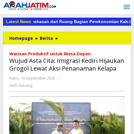
Lewati
ke
konten
ejari Pamekasan dari Ruang Bagian Perekonomian Kab.Pamekas
Latest News
Wujud
Homepage
»
Berita
»
Asta
Cita:
Warisan Produktif untuk Masa Depan
Imigrasi
Wujud Asta Cita: Imigrasi Kediri Hijaukan
Kediri
Grogol Lewat Aksi Penanaman Kelapa
Hijaukan
Grogol
oleh
Rabu, 10 September 2025
-
Lewat
danang
oleh
danang
Aksi
Penanaman
Kelapa