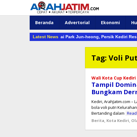
Lewati
ke
konten
Beranda
Advertorial
Ekonomi
H
Baru Macan Putih: Usai Park Jun-heong, Persik Kediri Resmi Mer
Latest News
Tag:
Voli Pu
Wali Kota Cup Kediri
Tampil Domina
Bungkam Dermo
​Kediri, ArahJatim.com –
bola voli putri Kelurah
Bertanding dalam
Read
Berita
,
Kota Kediri
,
Ol