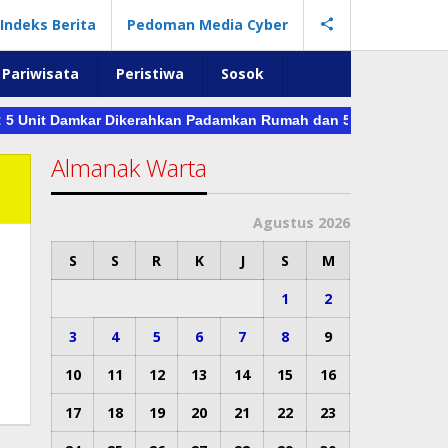
Indeks Berita
Pedoman Media Cyber
Pariwisata
Peristiwa
Sosok
it Damkar Dikerahkan Padamkan Rumah dan 5 Mobil yang Terbaka
Almanak Warta
Agustus 2026
S
S
R
K
J
S
M
1
2
3
4
5
6
7
8
9
10
11
12
13
14
15
16
17
18
19
20
21
22
23