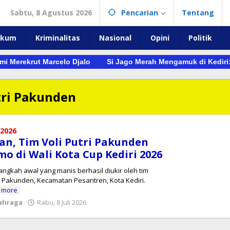
Sabtu, 8 Agustus 2026
Pencarian
Tentang
ukum
Kriminalitas
Nasional
Opini
Politik
ekrut Marcelo Djalo
Si Jago Merah Mengamuk di Kediri: 5 Un
tri Pakunden
 2026
n, Tim Voli Putri Pakunden
 di Wali Kota Cup Kediri 2026
 Langkah awal yang manis berhasil diukir oleh tim
an Pakunden, Kecamatan Pesantren, Kota Kediri.
 more
oleh
ahraga
Rabu, 8 Juli 2026
danang