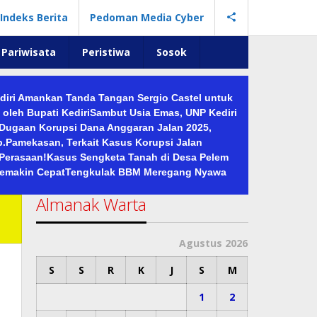
Indeks Berita
Pedoman Media Cyber
Pariwisata
Peristiwa
Sosok
ediri Amankan Tanda Tangan Sergio Castel untuk
oleh Bupati Kediri
Sambut Usia Emas, UNP Kediri
Dugaan Korupsi Dana Anggaran Jalan 2025,
Pamekasan, Terkait Kasus Korupsi Jalan
 Perasaan!
Kasus Sengketa Tanah di Desa Pelem
Semakin Cepat
Tengkulak BBM Meregang Nyawa
Almanak Warta
Agustus 2026
S
S
R
K
J
S
M
1
2