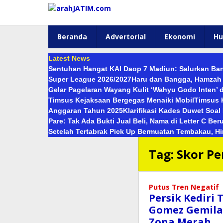
Lewati
ke
konten
Beranda
Advertorial
Ekonomi
H
Latest News
Sentuhan Hangat KAI Daop 7 Madiun: Salurkan Ban
Super League 2026/2027
Haru dan Bangga, Hamzah R
Gelar Pagelaran Wayang Kulit ‘Wahyu Godo Inten’
Timsus Kejaksaan Bergegas Menaiki Mobil
Timsus 
Anggaran Tahun 2025
Klarifikasi Kades Duwet Soa
Pare: Tak Ada Bukti Jual Beli, Nama di Letter C Be
Setelah Tertabrak Pick Up Bermuatan Tembakau, H
Tag:
Skor Pe
Putus Tren Negatif
Persik Kediri 
Gomez Gemila
Zona Merah