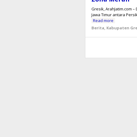
​Gresik, ArahJatim.com –
Jawa Timur antara Persi
Read more
Berita
,
Kabupaten Gre