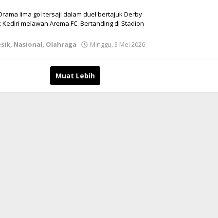
 Drama lima gol tersaji dalam duel bertajuk Derby
k Kediri melawan Arema FC. Bertanding di Stadion
sik
,
Nasional
,
Olahraga
Minggu, 3 Mei 2026
oleh
danang
Muat Lebih