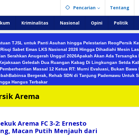
Pencarian
Tentang
ukum
Kriminalitas
Nasional
Opini
Politik
tuan TJSL untuk Panti Asuhan hingga Pelestarian Reog
Persik K
isqi Sabet Emas LKS Nasional 2026 Hingga Dihadiahi Mesin Las 
 dan Serahkan Anugerah Unggul 2026
Apakah Akan Ada Tersangka 
Kejaksaan Geledah Dua Ruangan Kabag Di Lingkungan Setda Kab.
l Pemberhentian Massal 12 Ketua RT: Murni Evaluasi, Bukan Bawa
rubah
Babinsa Bergerak, Rehab SDN di Tanjung Pademawu Untuk 
ingga Hangus Terbakar
rsik Arema
Tekuk Arema FC 3-2: Ernesto
ng, Macan Putih Menjauh dari