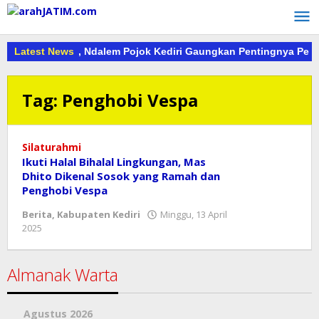
Lewati
ke
konten
rdekaan 2026, Ndalem Pojok Kediri Gaungkan Pentingnya Pering
Latest News
Tag:
Penghobi Vespa
Silaturahmi
Ikuti Halal Bihalal Lingkungan, Mas
Dhito Dikenal Sosok yang Ramah dan
Penghobi Vespa
Berita
,
Kabupaten Kediri
Minggu, 13 April
oleh
2025
danang
Almanak Warta
Agustus 2026