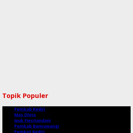
Topik Populer
Pemkab Kediri
Mas Dhito
Ipuk Fiestiandani
Pemkab Banyuwangi
Pemkot Kediri