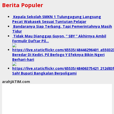
Berita Populer
Kepala Sekolah SMKN 1 Tulungagung Langsung
Pecat Wakasek Sesuai Tuntutan Pelajar
Bandaranya Siap Terbang, Tapi Pemerintahnya Masih
Tidur
Tidak Mau Dianggap Guyon, ” SBY ” Akhirnya Ambil
Formulir Daftar Pil…
Beredar Di Kediri, Pil Berlogo Y Efeknya Bikin Ngeri
Berhari-hari
Sah! Bupati Bangkalan Berpoligami
arahJATIM.com