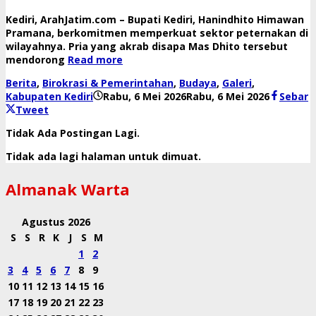
​Kediri, ArahJatim.com – Bupati Kediri, Hanindhito Himawan
Pramana, berkomitmen memperkuat sektor peternakan di
wilayahnya. Pria yang akrab disapa Mas Dhito tersebut
mendorong
Read more
Berita
,
Birokrasi & Pemerintahan
,
Budaya
,
Galeri
,
oleh
Kabupaten Kediri
Rabu, 6 Mei 2026
Rabu, 6 Mei 2026
Sebar
danang
Tweet
Tidak Ada Postingan Lagi.
Tidak ada lagi halaman untuk dimuat.
Almanak Warta
Agustus 2026
S
S
R
K
J
S
M
1
2
3
4
5
6
7
8
9
10
11
12
13
14
15
16
17
18
19
20
21
22
23