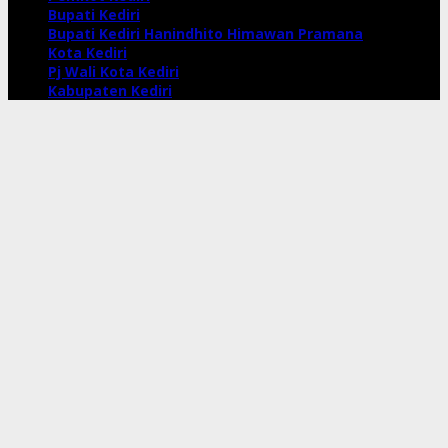
Bupati Kediri
Bupati Kediri Hanindhito Himawan Pramana
Kota Kediri
Pj Wali Kota Kediri
Kabupaten Kediri