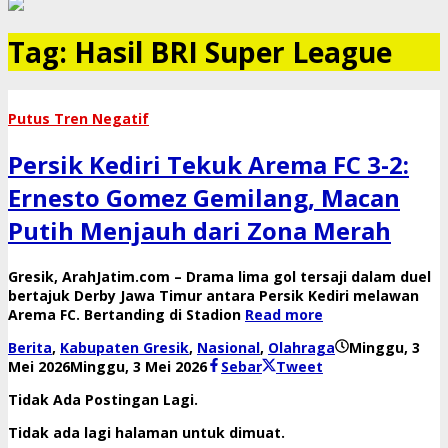
Tag:
Hasil BRI Super League
Putus Tren Negatif
Persik Kediri Tekuk Arema FC 3-2:
Ernesto Gomez Gemilang, Macan
Putih Menjauh dari Zona Merah
​Gresik, ArahJatim.com – Drama lima gol tersaji dalam duel
bertajuk Derby Jawa Timur antara Persik Kediri melawan
Arema FC. Bertanding di Stadion
Read more
Berita
,
Kabupaten Gresik
,
Nasional
,
Olahraga
Minggu, 3
oleh
Mei 2026
Minggu, 3 Mei 2026
Sebar
Tweet
danang
Tidak Ada Postingan Lagi.
Tidak ada lagi halaman untuk dimuat.