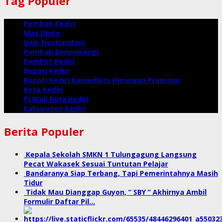
Tag Populer
Pemkab Kediri
Mas Dhito
Ipuk Fiestiandani
Pemkab Banyuwangi
Pemkot Kediri
Bupati Kediri
Bupati Kediri Hanindhito Himawan Pramana
Kota Kediri
Pj Wali Kota Kediri
Kabupaten Kediri
Berita Populer
Kepala Sekolah SMKN 1 Tulungagung Langsung
Pecat Wakasek Sesuai Tuntutan Pelajar
Bandaranya Siap Terbang, Tapi Pemerintahnya Masih
Tidur
Tidak Mau Dianggap Guyon, ” SBY ” Akhirnya Ambil
Formulir Daftar Pil…