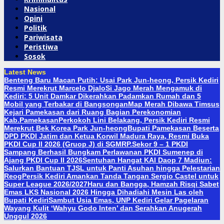
Nasional
Opini
Politik
Pariwisata
Peristiwa
Sosok
Latest News
Benteng Baru Macan Putih: Usai Park Jun-heong, Persik Kediri
Resmi Merekrut Marcelo Djalo
Si Jago Merah Mengamuk di
Kediri: 5 Unit Damkar Dikerahkan Padamkan Rumah dan 5
Mobil yang Terbakar di Bangsongan
Map Merah Dibawa Timsus
Kejari Pamekasan dari Ruang Bagian Perekonomian
Kab.Pamekasan
Perkokoh Lini Belakang, Persik Kediri Resmi
Merekrut Bek Korea Park Jun-heong
Bupati Pamekasan Beserta
DPD PKDI Jatim dan Ketua Korwil Madura Raya, Resmi Buka
PKDI Cup II 2026 (Gruop J) di SGMRP.
Sekor 9 – 1 PKDI
Sampang Berhasil Bungkam Perlawanan PKDI Sumenep di
Ajang PKDI Cup II 2026
Sentuhan Hangat KAI Daop 7 Madiun:
Salurkan Bantuan TJSL untuk Panti Asuhan hingga Pelestarian
Reog
Persik Kediri Amankan Tanda Tangan Sergio Castel untuk
Super League 2026/2027
Haru dan Bangga, Hamzah Risqi Sabet
Emas LKS Nasional 2026 Hingga Dihadiahi Mesin Las oleh
Bupati Kediri
Sambut Usia Emas, UNP Kediri Gelar Pagelaran
Wayang Kulit ‘Wahyu Godo Inten’ dan Serahkan Anugerah
Unggul 2026