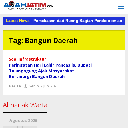
Lewati
ke
konten
imsus Kejari Pamekasan dari Ruang Bagian Perekonomian Kab.P
Latest News
Tag:
Bangun Daerah
Soal Infrastruktur
Peringatan Hari Lahir Pancasila, Bupati
Tulungagung Ajak Masyarakat
Bersinergi Bangun Daerah
oleh
Berita
Senin, 2 Juni 2025
danang
Almanak Warta
Agustus 2026