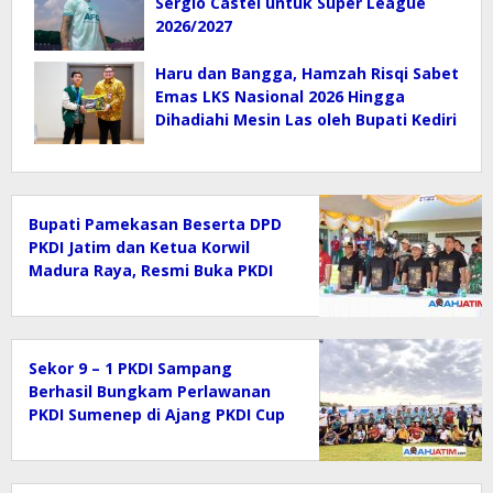
Sergio Castel untuk Super League
2026/2027
Haru dan Bangga, Hamzah Risqi Sabet
Emas LKS Nasional 2026 Hingga
Dihadiahi Mesin Las oleh Bupati Kediri
Bupati Pamekasan Beserta DPD
PKDI Jatim dan Ketua Korwil
Madura Raya, Resmi Buka PKDI
Cup II 2026 (Gruop J) di SGMRP.
Sekor 9 – 1 PKDI Sampang
Berhasil Bungkam Perlawanan
PKDI Sumenep di Ajang PKDI Cup
II 2026