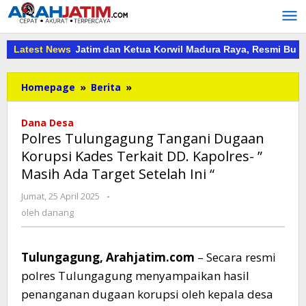
Lewati
ke
konten
 PKDI Jatim dan Ketua Korwil Madura Raya, Resmi Buka PKDI Cup 
Latest News
Polres
Homepage
»
Berita
»
Tulungagung
Tangani
Dana Desa
Dugaan
Polres Tulungagung Tangani Dugaan
Korupsi
Korupsi Kades Terkait DD. Kapolres- ”
Kades
Masih Ada Target Setelah Ini “
Terkait
DD.
oleh
Jumat, 25 April 2025
-
Kapolres-
danang
oleh
danang
"
Masih
Ada
Tulungagung, Arahjatim.com
– Secara resmi
Target
Setelah
polres Tulungagung menyampaikan hasil
Ini
penanganan dugaan korupsi oleh kepala desa
"