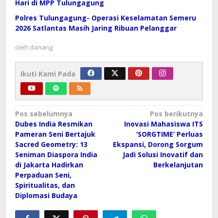
Hari di MPP Tulungagung
Polres Tulungagung- Operasi Keselamatan Semeru
2026 Satlantas Masih Jaring Ribuan Pelanggar
oleh
danang
Ikuti Kami Pada
Navigasi
Pos sebelumnya
Pos berikutnya
pos
Dubes India Resmikan
Inovasi Mahasiswa ITS
Pameran Seni Bertajuk
‘SORGTIME’ Perluas
Sacred Geometry: 13
Ekspansi, Dorong Sorgum
Seniman Diaspora India
Jadi Solusi Inovatif dan
di Jakarta Hadirkan
Berkelanjutan
Perpaduan Seni,
Spiritualitas, dan
Diplomasi Budaya