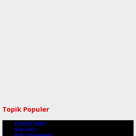
Topik Populer
Pemkab Kediri
Mas Dhito
Ipuk Fiestiandani