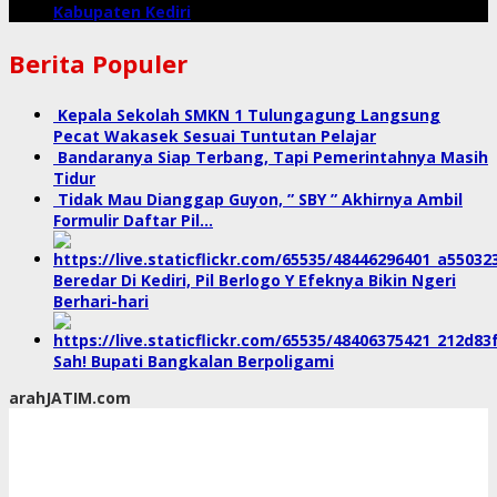
Kabupaten Kediri
Berita Populer
Kepala Sekolah SMKN 1 Tulungagung Langsung
Pecat Wakasek Sesuai Tuntutan Pelajar
Bandaranya Siap Terbang, Tapi Pemerintahnya Masih
Tidur
Tidak Mau Dianggap Guyon, ” SBY ” Akhirnya Ambil
Formulir Daftar Pil…
Beredar Di Kediri, Pil Berlogo Y Efeknya Bikin Ngeri
Berhari-hari
Sah! Bupati Bangkalan Berpoligami
arahJATIM.com