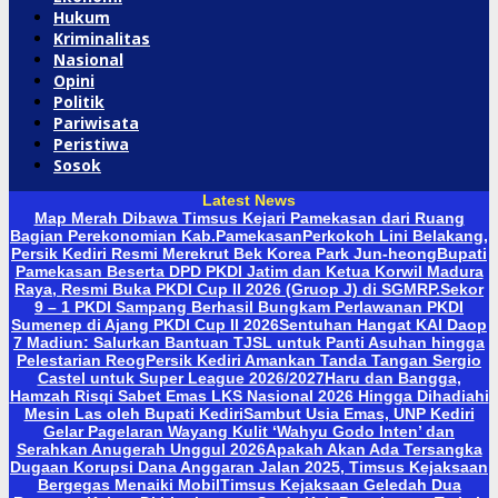
Hukum
Kriminalitas
Nasional
Opini
Politik
Pariwisata
Peristiwa
Sosok
Latest News
Map Merah Dibawa Timsus Kejari Pamekasan dari Ruang
Bagian Perekonomian Kab.Pamekasan
Perkokoh Lini Belakang,
Persik Kediri Resmi Merekrut Bek Korea Park Jun-heong
Bupati
Pamekasan Beserta DPD PKDI Jatim dan Ketua Korwil Madura
Raya, Resmi Buka PKDI Cup II 2026 (Gruop J) di SGMRP.
Sekor
9 – 1 PKDI Sampang Berhasil Bungkam Perlawanan PKDI
Sumenep di Ajang PKDI Cup II 2026
Sentuhan Hangat KAI Daop
7 Madiun: Salurkan Bantuan TJSL untuk Panti Asuhan hingga
Pelestarian Reog
Persik Kediri Amankan Tanda Tangan Sergio
Castel untuk Super League 2026/2027
Haru dan Bangga,
Hamzah Risqi Sabet Emas LKS Nasional 2026 Hingga Dihadiahi
Mesin Las oleh Bupati Kediri
Sambut Usia Emas, UNP Kediri
Gelar Pagelaran Wayang Kulit ‘Wahyu Godo Inten’ dan
Serahkan Anugerah Unggul 2026
Apakah Akan Ada Tersangka
Dugaan Korupsi Dana Anggaran Jalan 2025, Timsus Kejaksaan
Bergegas Menaiki Mobil
Timsus Kejaksaan Geledah Dua