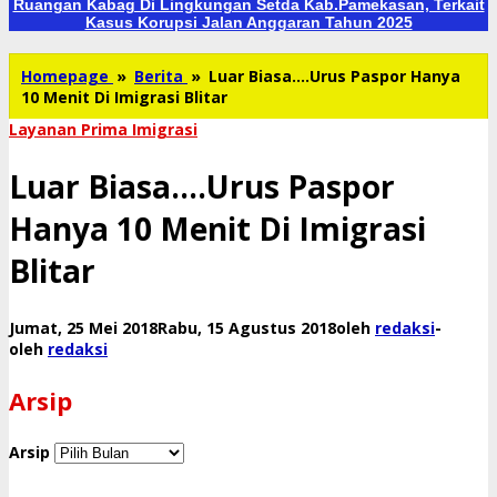
Ruangan Kabag Di Lingkungan Setda Kab.Pamekasan, Terkait
Kasus Korupsi Jalan Anggaran Tahun 2025
Homepage
»
Berita
»
Luar Biasa....Urus Paspor Hanya
10 Menit Di Imigrasi Blitar
Layanan Prima Imigrasi
Luar Biasa….Urus Paspor
Hanya 10 Menit Di Imigrasi
Blitar
Jumat, 25 Mei 2018
Rabu, 15 Agustus 2018
oleh
redaksi
-
oleh
redaksi
Arsip
Arsip