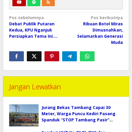
Navigasi
Pos sebelumnya
Pos berikutnya
pos
Debat Publik Putaran
Ribuan Botol Miras
Kedua, KPU Nganjuk
Dimusnahkan,
Persiapkan Tema Ini….
Selamatkan Generasi
Muda
Jangan Lewatkan
Jurang Bekas Tambang Capai 30
Meter, Warga Puncu Kediri Pasang
Spanduk “STOP Tambang Pasir”
Selamatkan Mata Air