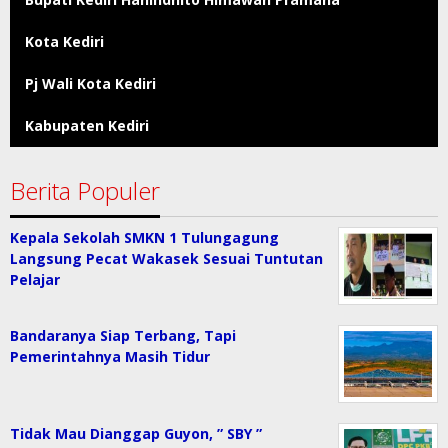
Kota Kediri
Pj Wali Kota Kediri
Kabupaten Kediri
Berita Populer
Kepala Sekolah SMKN 1 Tulungagung
Langsung Pecat Wakasek Sesuai Tuntutan
Pelajar
Bandaranya Siap Terbang, Tapi
Pemerintahnya Masih Tidur
Tidak Mau Dianggap Guyon, ” SBY ”