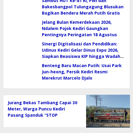
Sambut HUT Ke-81 RI, PWI dan
Bakesbangpol Tulungagung Blusukan
Bagikan Bendera Merah Putih Gratis
Jelang Bulan Kemerdekaan 2026,
Ndalem Pojok Kediri Gaungkan
Pentingnya Peringatan 18 Agustus
Sinergi Digitalisasi dan Pendidikan:
Udinus Kediri Gelar Dinus Expo 2026,
Siapkan Beasiswa KIP hingga Wadah
E-Sport
Benteng Baru Macan Putih: Usai Park
Jun-heong, Persik Kediri Resmi
Merekrut Marcelo Djalo
Jurang Bekas Tambang Capai 30
Meter, Warga Puncu Kediri
Pasang Spanduk “STOP
Tambang Pasir” Selamatkan
Mata Air