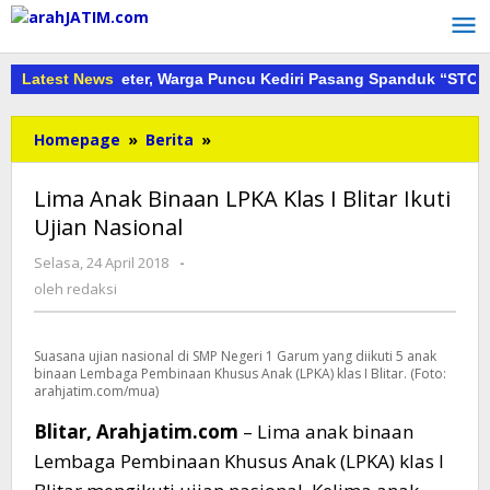
Lewati
ke
konten
 Capai 30 Meter, Warga Puncu Kediri Pasang Spanduk “STOP Tam
Latest News
Lima
Homepage
»
Berita
»
Anak
Binaan
Lima Anak Binaan LPKA Klas I Blitar Ikuti
LPKA
Ujian Nasional
Klas
I
oleh
Selasa, 24 April 2018
-
Blitar
redaksi
oleh
redaksi
Ikuti
Ujian
Nasional
Suasana ujian nasional di SMP Negeri 1 Garum yang diikuti 5 anak
binaan Lembaga Pembinaan Khusus Anak (LPKA) klas I Blitar. (Foto:
arahjatim.com/mua)
Blitar, Arahjatim.com
– Lima anak binaan
Lembaga Pembinaan Khusus Anak (LPKA) klas I