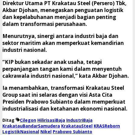
Direktur Utama
PT Krakatau Steel (Persero) Tbk
,
Akbar Djohan
, menegaskan penguatan logistik
dan kepelabuhanan menjadi bagian penting
dalam transformasi perusahaan.
Menurutnya, sinergi antara industri baja dan
sektor maritim akan memperkuat kemandirian
industri nasional.
“KIP bukan sekadar anak usaha, tetapi
perpanjangan tangan kami dalam menyentuh
cakrawala industri nasional,” kata Akbar Djohan.
Ia menambahkan, transformasi Krakatau Steel
Group saat ini selaras dengan visi Asta Cita
Presiden
Prabowo Subianto
dalam memperkuat
industrialisasi dan ketahanan ekonomi nasional.
Ditag
Cilegon
HilirisasiBaja
IndustriBaja
KrakatauBandarSamudera
KrakatauSteel
KRASReborn
LogistikNasional
Nikel
Prabowo Subianto