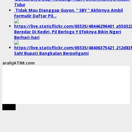
Tidur
Tidak Mau Dianggap Guyon, ” SBY ” Akhirnya Ambil
Formulir Daftar Pil…
Beredar Di Kediri, Pil Berlogo Y Efeknya Bikin Ngeri
Berhari-hari
Sah! Bupati Bangkalan Berpoligami
arahJATIM.com
tutup