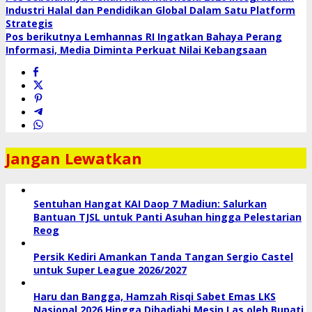
Navigasi
Industri Halal dan Pendidikan Global Dalam Satu Platform
pos
Strategis
Pos berikutnya
Lemhannas RI Ingatkan Bahaya Perang
Informasi, Media Diminta Perkuat Nilai Kebangsaan
Jangan Lewatkan
Sentuhan Hangat KAI Daop 7 Madiun: Salurkan
Bantuan TJSL untuk Panti Asuhan hingga Pelestarian
Reog
Persik Kediri Amankan Tanda Tangan Sergio Castel
untuk Super League 2026/2027
Haru dan Bangga, Hamzah Risqi Sabet Emas LKS
Nasional 2026 Hingga Dihadiahi Mesin Las oleh Bupati