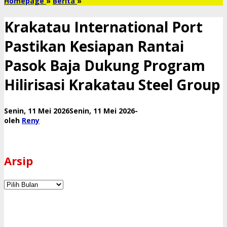
Krakatau
Homepage
»
Berita
»
International
Port
Krakatau International Port
Pastikan
Kesiapan
Pastikan Kesiapan Rantai
Rantai
Pasok
Pasok Baja Dukung Program
Baja
Dukung
Hilirisasi Krakatau Steel Group
Program
Hilirisasi
Krakatau
oleh
Senin, 11 Mei 2026
Senin, 11 Mei 2026
-
Steel
Reny
oleh
Reny
Group
Arsip
Arsip