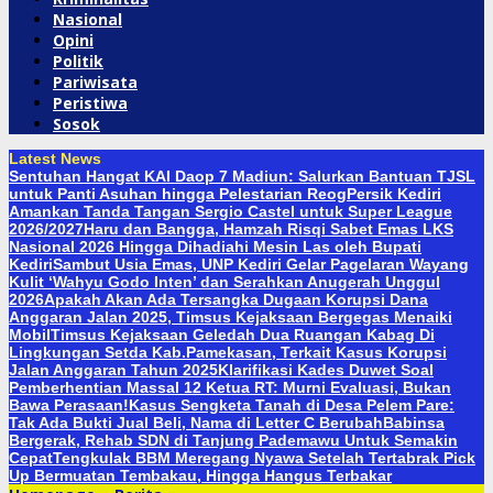
Nasional
Opini
Politik
Pariwisata
Peristiwa
Sosok
Latest News
Sentuhan Hangat KAI Daop 7 Madiun: Salurkan Bantuan TJSL
untuk Panti Asuhan hingga Pelestarian Reog
Persik Kediri
Amankan Tanda Tangan Sergio Castel untuk Super League
2026/2027
Haru dan Bangga, Hamzah Risqi Sabet Emas LKS
Nasional 2026 Hingga Dihadiahi Mesin Las oleh Bupati
Kediri
Sambut Usia Emas, UNP Kediri Gelar Pagelaran Wayang
Kulit ‘Wahyu Godo Inten’ dan Serahkan Anugerah Unggul
2026
Apakah Akan Ada Tersangka Dugaan Korupsi Dana
Anggaran Jalan 2025, Timsus Kejaksaan Bergegas Menaiki
Mobil
Timsus Kejaksaan Geledah Dua Ruangan Kabag Di
Lingkungan Setda Kab.Pamekasan, Terkait Kasus Korupsi
Jalan Anggaran Tahun 2025
Klarifikasi Kades Duwet Soal
Pemberhentian Massal 12 Ketua RT: Murni Evaluasi, Bukan
Bawa Perasaan!
Kasus Sengketa Tanah di Desa Pelem Pare:
Tak Ada Bukti Jual Beli, Nama di Letter C Berubah
Babinsa
Bergerak, Rehab SDN di Tanjung Pademawu Untuk Semakin
Cepat
Tengkulak BBM Meregang Nyawa Setelah Tertabrak Pick
Up Bermuatan Tembakau, Hingga Hangus Terbakar