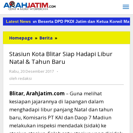
Lewati
ke
konten
mekasan Beserta DPD PKDI Jatim dan Ketua Korwil Madura Raya, 
Latest News
Stasiun
Homepage
»
Berita
»
Kota
Blitar
Stasiun Kota Blitar Siap Hadapi Libur
Siap
Natal & Tahun Baru
Hadapi
Libur
oleh
Rabu, 20 Desember 2017
-
Natal
redaksi
oleh
redaksi
&
Tahun
Blitar, ArahJatim.com
– Guna melihat
Baru
kesiapan jajarannya di lapangan dalam
menghadapi libur panjang Natal dan tahun
baru, Komisaris PT KAI dan Daop 7 Madiun
melakukan inspeksi mendadak (sidak) ke