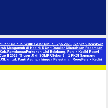
didikan: Udinus Kediri Gelar Dinus Expo 2026, Siapkan Beasiswa
erah Mengamuk di Kediri: 5 Unit Damkar Dikerahkan Padamkan
n Kab.Pamekasan
Perkokoh Lini Belakang, Persik Kediri Resmi
up II 2026 (Gruop J) di SGMRP.
Sekor 9 – 1 PKDI Sampang
JSL untuk Panti Asuhan hingga Pelestarian Reog
Persik Kediri