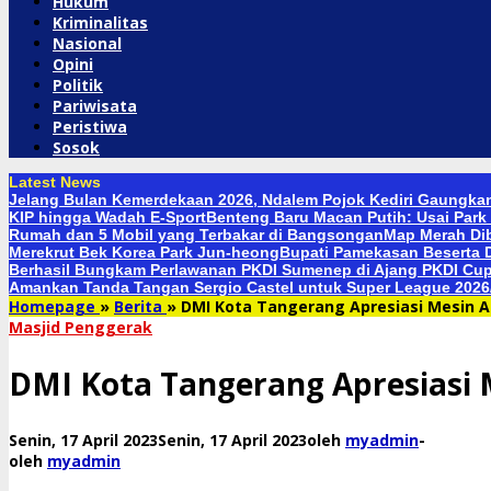
Hukum
Kriminalitas
Nasional
Opini
Politik
Pariwisata
Peristiwa
Sosok
Latest News
Jelang Bulan Kemerdekaan 2026, Ndalem Pojok Kediri Gaungkan
KIP hingga Wadah E-Sport
Benteng Baru Macan Putih: Usai Park 
Rumah dan 5 Mobil yang Terbakar di Bangsongan
Map Merah Di
Merekrut Bek Korea Park Jun-heong
Bupati Pamekasan Beserta D
Berhasil Bungkam Perlawanan PKDI Sumenep di Ajang PKDI Cup 
Amankan Tanda Tangan Sergio Castel untuk Super League 2026
Homepage
»
Berita
»
DMI Kota Tangerang Apresiasi Mesin A
Masjid Penggerak
DMI Kota Tangerang Apresiasi 
Senin, 17 April 2023
Senin, 17 April 2023
oleh
myadmin
-
oleh
myadmin