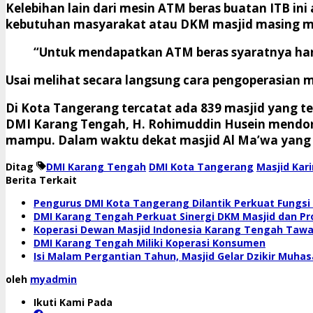
Kelebihan lain dari mesin ATM beras buatan ITB ini
kebutuhan masyarakat atau DKM masjid masing m
“Untuk mendapatkan ATM beras syaratnya han
Usai melihat secara langsung cara pengoperasian 
Di Kota Tangerang tercatat ada 839 masjid yang t
DMI Karang Tengah, H. Rohimuddin Husein mendoro
mampu. Dalam waktu dekat masjid Al Ma’wa yang be
Ditag
DMI Karang Tengah
DMI Kota Tangerang
Masjid Kar
Berita Terkait
Pengurus DMI Kota Tangerang Dilantik Perkuat Fung
DMI Karang Tengah Perkuat Sinergi DKM Masjid dan P
Koperasi Dewan Masjid Indonesia Karang Tengah Tawa
DMI Karang Tengah Miliki Koperasi Konsumen
Isi Malam Pergantian Tahun, Masjid Gelar Dzikir Muha
oleh
myadmin
Ikuti Kami Pada