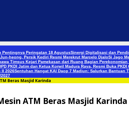
 Pentingnya Peringatan 18 Agustus
Sinergi Digitalisasi dan Pen
Jun-heong, Persik Kediri Resmi Merekrut Marcelo Djalo
Si Jago M
bawa Timsus Kejari Pamekasan dari Ruang Bagian Perekonomia
PD PKDI Jatim dan Ketua Korwil Madura Raya, Resmi Buka PKDI C
II 2026
Sentuhan Hangat KAI Daop 7 Madiun: Salurkan Bantuan T
/2027
TM Beras Masjid Karinda
Mesin ATM Beras Masjid Karinda