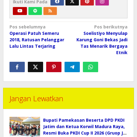
Ikuti Kami Pada
Navigasi
Pos sebelumnya
Pos berikutnya
pos
Operasi Patuh Semeru
Soelistiyo Menyulap
2018, Ratusan Pelanggar
Karung Goni Bekas Jadi
Lalu Lintas Terjaring
Tas Menarik Bergaya
Etnik
Jangan Lewatkan
Bupati Pamekasan Beserta DPD PKDI
Jatim dan Ketua Korwil Madura Raya,
Resmi Buka PKDI Cup II 2026 (Gruop J)