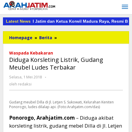
Lewati
ke
konten
 DPD PKDI Jatim dan Ketua Korwil Madura Raya, Resmi Buka PKDI
Latest News
Diduga
Homepage
»
Berita
»
Korsleting
Listrik,
Waspada Kebakaran
Gudang
Diduga Korsleting Listrik, Gudang
Meubel
Meubel Ludes Terbakar
Ludes
Terbakar
oleh
Selasa, 1 Mei 2018
-
redaksi
oleh
redaksi
Gudang meubel Dilla di Jl. Letjen S. Sukowati, Kelurahan Keniten
Ponorogo, ludes dilalap api. (Foto:Arahjatim.com/das)
Ponorogo, Arahjatim.com
– Diduga akibat
korsleting listrik, gudang mebel Dilla di Jl. Letjen