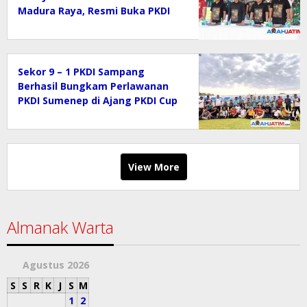
Madura Raya, Resmi Buka PKDI
Cup II 2026 (Gruop J) di SGMRP.
Sekor 9 – 1 PKDI Sampang
Berhasil Bungkam Perlawanan
PKDI Sumenep di Ajang PKDI Cup
II 2026
View More
Almanak Warta
Agustus 2026
S
S
R
K
J
S
M
1
2