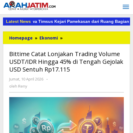
Lewati
ke
konten
ah Dibawa Timsus Kejari Pamekasan dari Ruang Bagian Pereko
Latest News
Bittime
Homepage
»
Ekonomi
»
Catat
Lonjakan
Bittime Catat Lonjakan Trading Volume
Trading
USDT/IDR Hingga 45% di Tengah Gejolak
Volume
USD Sentuh Rp17.115
USDT/IDR
Hingga
oleh
Jumat, 10 April 2026
-
45%
Reny
oleh
Reny
di
Tengah
Gejolak
USD
Sentuh
Rp17.115