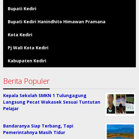
Bupati Kediri
Bupati Kediri Hanindhito Himawan Pramana
Kota Kediri
Pj Wali Kota Kediri
Kabupaten Kediri
Berita Populer
Kepala Sekolah SMKN 1 Tulungagung
Langsung Pecat Wakasek Sesuai Tuntutan
Pelajar
Bandaranya Siap Terbang, Tapi
Pemerintahnya Masih Tidur