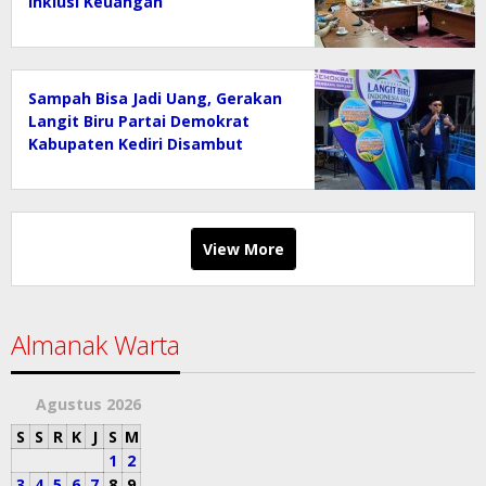
Inklusi Keuangan
Sampah Bisa Jadi Uang, Gerakan
Langit Biru Partai Demokrat
Kabupaten Kediri Disambut
Antusias Warga
View More
Almanak Warta
Agustus 2026
S
S
R
K
J
S
M
1
2
3
4
5
6
7
8
9