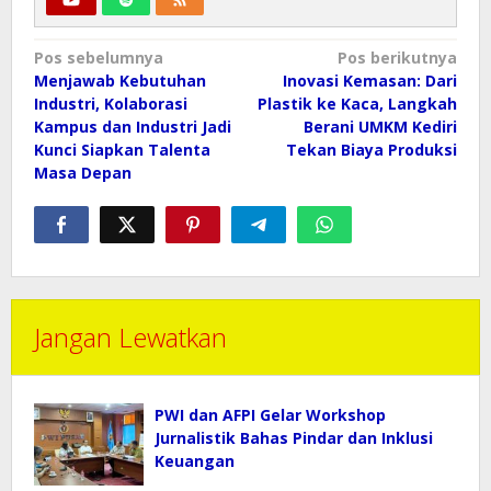
Navigasi
Pos sebelumnya
Pos berikutnya
pos
Menjawab Kebutuhan
Inovasi Kemasan: Dari
Industri, Kolaborasi
Plastik ke Kaca, Langkah
Kampus dan Industri Jadi
Berani UMKM Kediri
Kunci Siapkan Talenta
Tekan Biaya Produksi
Masa Depan
Jangan Lewatkan
PWI dan AFPI Gelar Workshop
Jurnalistik Bahas Pindar dan Inklusi
Keuangan