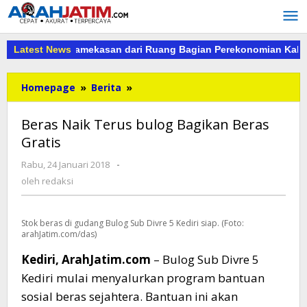
Lewati
ke
konten
Kejari Pamekasan dari Ruang Bagian Perekonomian Kab.Pameka
Latest News
Beras
Homepage
»
Berita
»
Naik
Terus
Beras Naik Terus bulog Bagikan Beras
bulog
Gratis
Bagikan
Beras
oleh
Rabu, 24 Januari 2018
-
Gratis
redaksi
oleh
redaksi
Stok beras di gudang Bulog Sub Divre 5 Kediri siap. (Foto:
arahJatim.com/das)
Kediri, ArahJatim.com
– Bulog Sub Divre 5
Kediri mulai menyalurkan program bantuan
sosial beras sejahtera. Bantuan ini akan