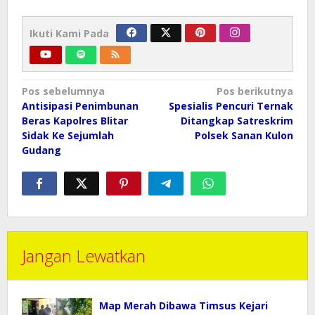
Ikuti Kami Pada
Navigasi
Pos sebelumnya
Pos berikutnya
pos
Antisipasi Penimbunan
Spesialis Pencuri Ternak
Beras Kapolres Blitar
Ditangkap Satreskrim
Sidak Ke Sejumlah
Polsek Sanan Kulon
Gudang
Jangan Lewatkan
Map Merah Dibawa Timsus Kejari