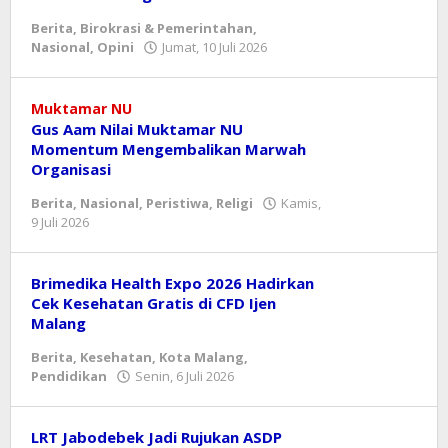
Berita
,
Birokrasi & Pemerintahan
,
oleh
Nasional
,
Opini
Jumat, 10 Juli 2026
Reny
Muktamar NU
Gus Aam Nilai Muktamar NU
Momentum Mengembalikan Marwah
Organisasi
Berita
,
Nasional
,
Peristiwa
,
Religi
Kamis,
oleh
9 Juli 2026
Reny
Brimedika Health Expo 2026 Hadirkan
Cek Kesehatan Gratis di CFD Ijen
Malang
Berita
,
Kesehatan
,
Kota Malang
,
oleh
Pendidikan
Senin, 6 Juli 2026
Reny
LRT Jabodebek Jadi Rujukan ASDP