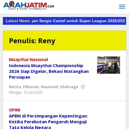
Lewati
ke
konten
 Tanda Tangan Sergio Castel untuk Super League 2026/2027
Latest News
S
Penulis:
Reny
Muaythai Nasional
Indonesia Muaythai Championship
2026 Siap Digelar, Bekasi Matangkan
Persiapan
Berita
,
Hiburan
,
Nasional
,
Olahraga
oleh
Minggu, 12 Juli 2026
Reny
OPINI
APBN di Persimpangan Kepentingan:
Ketika Perebutan Pengaruh Menguji
Tata Kelola Negara