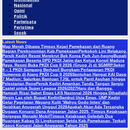
Nasional
Opini
Politik
Pariwisata
Peristiwa
Sosok
Latest News
Map Merah Dibawa Timsus Kejari Pamekasan dari Ruang
Bagian Perekonomian Kab.Pamekasan
Perkokoh Lini Belakang,
Persik Kediri Resmi Merekrut Bek Korea Park Jun-heong
Bupati
Pamekasan Beserta DPD PKDI Jatim dan Ketua Korwil Madura
Raya, Resmi Buka PKDI Cup II 2026 (Gruop J) di SGMRP.
Sekor
9 – 1 PKDI Sampang Berhasil Bungkam Perlawanan PKDI
Sumenep di Ajang PKDI Cup II 2026
Sentuhan Hangat KAI Daop
7 Madiun: Salurkan Bantuan TJSL untuk Panti Asuhan hingga
Pelestarian Reog
Persik Kediri Amankan Tanda Tangan Sergio
Castel untuk Super League 2026/2027
Haru dan Bangga,
Hamzah Risqi Sabet Emas LKS Nasional 2026 Hingga Dihadiahi
Mesin Las oleh Bupati Kediri
Sambut Usia Emas, UNP Kediri
Gelar Pagelaran Wayang Kulit ‘Wahyu Godo Inten’ dan
Serahkan Anugerah Unggul 2026
Apakah Akan Ada Tersangka
Dugaan Korupsi Dana Anggaran Jalan 2025, Timsus Kejaksaan
Bergegas Menaiki Mobil
Timsus Kejaksaan Geledah Dua
Ruangan Kabag Di Lingkungan Setda Kab.Pamekasan, Terkait
Kasus Korupsi Jalan Anggaran Tahun 2025