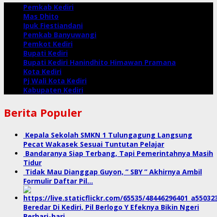
Pemkab Kediri
Mas Dhito
Ipuk Fiestiandani
Pemkab Banyuwangi
Pemkot Kediri
Bupati Kediri
Bupati Kediri Hanindhito Himawan Pramana
Kota Kediri
Pj Wali Kota Kediri
Kabupaten Kediri
Berita Populer
Kepala Sekolah SMKN 1 Tulungagung Langsung
Pecat Wakasek Sesuai Tuntutan Pelajar
Bandaranya Siap Terbang, Tapi Pemerintahnya Masih
Tidur
Tidak Mau Dianggap Guyon, ” SBY ” Akhirnya Ambil
Formulir Daftar Pil…
Beredar Di Kediri, Pil Berlogo Y Efeknya Bikin Ngeri
Berhari-hari