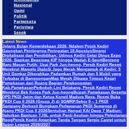
Nasional
Opini
Politik
Pariwisata
Peristiwa
Sosok
Latest News
Jelang Bulan Kemerdekaan 2026, Ndalem Pojok Kediri
Gaungkan Pentingnya Peringatan 18 Agustus
Sinergi
Digitalisasi dan Pendidikan: Udinus Kediri Gelar Dinus Expo
2026, Siapkan Beasiswa KIP hingga Wadah E-Sport
Benteng
Baru Macan Putih: Usai Park Jun-heong, Persik Kediri Resmi
Merekrut Marcelo Djalo
Si Jago Merah Mengamuk di Kediri: 5
Unit Damkar Dikerahkan Padamkan Rumah dan 5 Mobil yang
Terbakar di Bangsongan
Map Merah Dibawa Timsus Kejari
Pamekasan dari Ruang Bagian Perekonomian
Kab.Pamekasan
Perkokoh Lini Belakang, Persik Kediri Resmi
Merekrut Bek Korea Park Jun-heong
Bupati Pamekasan Beserta
DPD PKDI Jatim dan Ketua Korwil Madura Raya, Resmi Buka
PKDI Cup II 2026 (Gruop J) di SGMRP.
Sekor 9 – 1 PKDI
Sampang Berhasil Bungkam Perlawanan PKDI Sumenep di
Ajang PKDI Cup II 2026
Sentuhan Hangat KAI Daop 7 Madiun:
Salurkan Bantuan TJSL untuk Panti Asuhan hingga Pelestarian
Reog
Persik Kediri Amankan Tanda Tangan Sergio Castel untuk
Super League 2026/2027