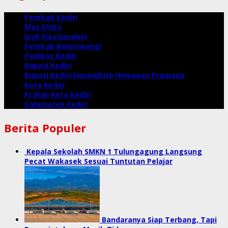
Pemkab Kediri
Mas Dhito
Ipuk Fiestiandani
Pemkab Banyuwangi
Pemkot Kediri
Bupati Kediri
Bupati Kediri Hanindhito Himawan Pramana
Kota Kediri
Pj Wali Kota Kediri
Kabupaten Kediri
Berita Populer
Kepala Sekolah SMKN 1 Tulungagung Langsung
Pecat Wakasek Sesuai Tuntutan Pelajar
Bandaranya Siap Terbang, Tapi