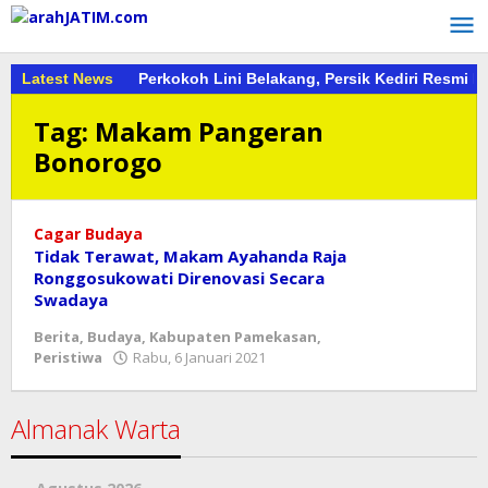
Lewati
ke
konten
Latest News
Perkokoh Lini Belakang, Persik Kediri Resmi 
Tag:
Makam Pangeran
Bonorogo
Cagar Budaya
Tidak Terawat, Makam Ayahanda Raja
Ronggosukowati Direnovasi Secara
Swadaya
Berita
,
Budaya
,
Kabupaten Pamekasan
,
oleh
Peristiwa
Rabu, 6 Januari 2021
asf
Almanak Warta