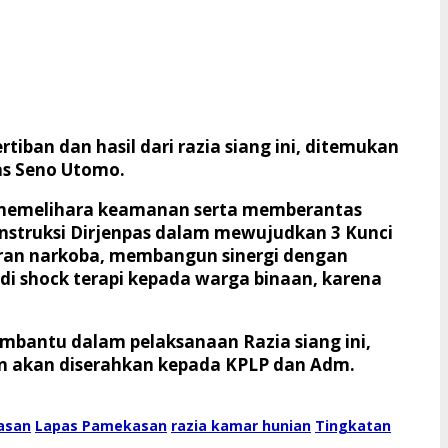
ban dan hasil dari razia siang ini, ditemukan
pas Seno Utomo.
uk memelihara keamanan serta memberantas
instruksi Dirjenpas dalam mewujudkan 3 Kunci
aran narkoba, membangun sinergi dengan
jadi shock terapi kepada warga binaan, karena
mbantu dalam pelaksanaan Razia siang ini,
uan akan diserahkan kepada KPLP dan Adm.
asan
Lapas Pamekasan
razia kamar hunian
Tingkatan