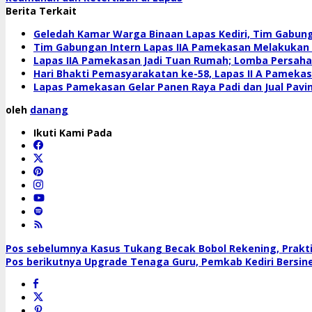
Berita Terkait
Geledah Kamar Warga Binaan Lapas Kediri, Tim Gabun
Tim Gabungan Intern Lapas IIA Pamekasan Melakukan 
Lapas IIA Pamekasan Jadi Tuan Rumah; Lomba Persahab
Hari Bhakti Pemasyarakatan ke-58, Lapas II A Pameka
Lapas Pamekasan Gelar Panen Raya Padi dan Jual Pavi
oleh
danang
Ikuti Kami Pada
Navigasi
Pos sebelumnya
Kasus Tukang Becak Bobol Rekening, Praktis
Pos berikutnya
Upgrade Tenaga Guru, Pemkab Kediri Bersin
pos