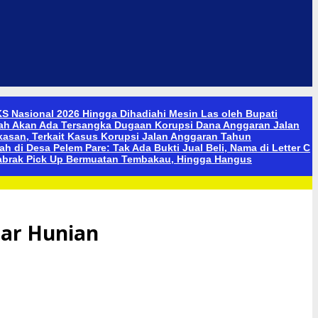
S Nasional 2026 Hingga Dihadiahi Mesin Las oleh Bupati
ah Akan Ada Tersangka Dugaan Korupsi Dana Anggaran Jalan
san, Terkait Kasus Korupsi Jalan Anggaran Tahun
 di Desa Pelem Pare: Tak Ada Bukti Jual Beli, Nama di Letter C
abrak Pick Up Bermuatan Tembakau, Hingga Hangus
mar Hunian