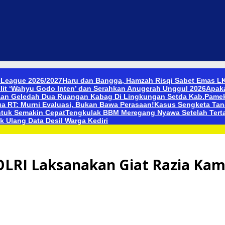
 League 2026/2027
Haru dan Bangga, Hamzah Risqi Sabet Emas LK
lit ‘Wahyu Godo Inten’ dan Serahkan Anugerah Unggul 2026
Apak
an Geledah Dua Ruangan Kabag Di Lingkungan Setda Kab.Pameka
ua RT: Murni Evaluasi, Bukan Bawa Perasaan!
Kasus Sengketa Tanah
ntuk Semakin Cepat
Tengkulak BBM Meregang Nyawa Setelah Tert
 Ulang Data Desil Warga Kediri
POLRI Laksanakan Giat Razia Ka