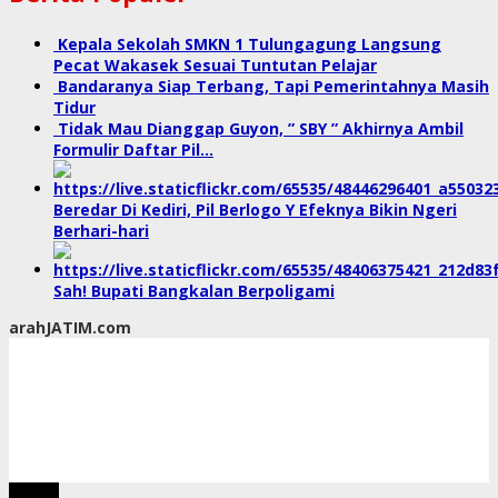
Kepala Sekolah SMKN 1 Tulungagung Langsung
Pecat Wakasek Sesuai Tuntutan Pelajar
Bandaranya Siap Terbang, Tapi Pemerintahnya Masih
Tidur
Tidak Mau Dianggap Guyon, ” SBY ” Akhirnya Ambil
Formulir Daftar Pil…
Beredar Di Kediri, Pil Berlogo Y Efeknya Bikin Ngeri
Berhari-hari
Sah! Bupati Bangkalan Berpoligami
arahJATIM.com
tutup