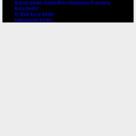
Bupati Kediri Hanindhito Himawan Pramana
Kota Kediri
Pj Wali Kota Kediri
Kabupaten Kediri