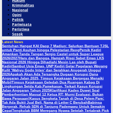
Hukum
Kriminalitas
Nasional
Opini
Politik
Pariwisata
Peristiwa
Sosok
Latest News
Sentuhan Hangat KAI Daop 7 Madiun: Salurkan Bantuan TJSL
untuk Panti Asuhan hingga Pelestarian Reog
Persik Kediri
Amankan Tanda Tangan Sergio Castel untuk Super League
2026/2027
Haru dan Bangga, Hamzah Risqi Sabet Emas LKS
Nasional 2026 Hingga Dihadiahi Mesin Las oleh Bupati
Kediri
Sambut Usia Emas, UNP Kediri Gelar Pagelaran Wayang
Kulit ‘Wahyu Godo Inten’ dan Serahkan Anugerah Unggul
2026
Apakah Akan Ada Tersangka Dugaan Korupsi Dana
Anggaran Jalan 2025, Timsus Kejaksaan Bergegas Menaiki
Mobil
Timsus Kejaksaan Geledah Dua Ruangan Kabag Di
Lingkungan Setda Kab.Pamekasan, Terkait Kasus Korupsi
Jalan Anggaran Tahun 2025
Klarifikasi Kades Duwet Soal
Pemberhentian Massal 12 Ketua RT: Murni Evaluasi, Bukan
Bawa Perasaan!
Kasus Sengketa Tanah di Desa Pelem Pare:
Tak Ada Bukti Jual Beli, Nama di Letter C Berubah
Babinsa
Bergerak, Rehab SDN di Tanjung Pademawu Untuk Semakin
Cepat
Tengkulak BBM Meregang Nyawa Setelah Tertabrak Pick