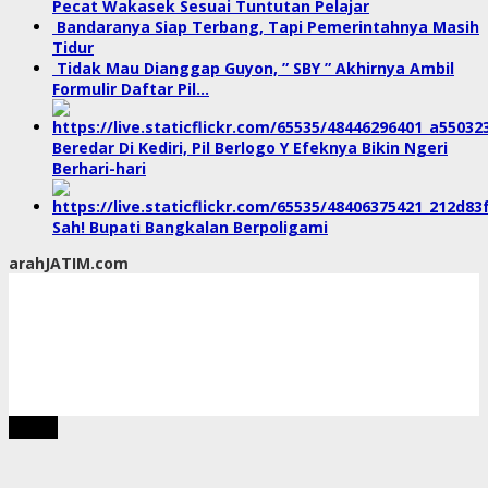
Pecat Wakasek Sesuai Tuntutan Pelajar
Bandaranya Siap Terbang, Tapi Pemerintahnya Masih
Tidur
Tidak Mau Dianggap Guyon, ” SBY ” Akhirnya Ambil
Formulir Daftar Pil…
Beredar Di Kediri, Pil Berlogo Y Efeknya Bikin Ngeri
Berhari-hari
Sah! Bupati Bangkalan Berpoligami
arahJATIM.com
tutup