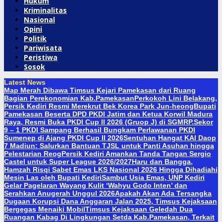
Hukum
Kriminalitas
Nasional
Opini
Politik
Pariwisata
Peristiwa
Sosok
Latest News
Map Merah Dibawa Timsus Kejari Pamekasan dari Ruang
Bagian Perekonomian Kab.Pamekasan
Perkokoh Lini Belakang,
Persik Kediri Resmi Merekrut Bek Korea Park Jun-heong
Bupati
Pamekasan Beserta DPD PKDI Jatim dan Ketua Korwil Madura
Raya, Resmi Buka PKDI Cup II 2026 (Gruop J) di SGMRP.
Sekor
9 – 1 PKDI Sampang Berhasil Bungkam Perlawanan PKDI
Sumenep di Ajang PKDI Cup II 2026
Sentuhan Hangat KAI Daop
7 Madiun: Salurkan Bantuan TJSL untuk Panti Asuhan hingga
Pelestarian Reog
Persik Kediri Amankan Tanda Tangan Sergio
Castel untuk Super League 2026/2027
Haru dan Bangga,
Hamzah Risqi Sabet Emas LKS Nasional 2026 Hingga Dihadiahi
Mesin Las oleh Bupati Kediri
Sambut Usia Emas, UNP Kediri
Gelar Pagelaran Wayang Kulit ‘Wahyu Godo Inten’ dan
Serahkan Anugerah Unggul 2026
Apakah Akan Ada Tersangka
Dugaan Korupsi Dana Anggaran Jalan 2025, Timsus Kejaksaan
Bergegas Menaiki Mobil
Timsus Kejaksaan Geledah Dua
Ruangan Kabag Di Lingkungan Setda Kab.Pamekasan, Terkait