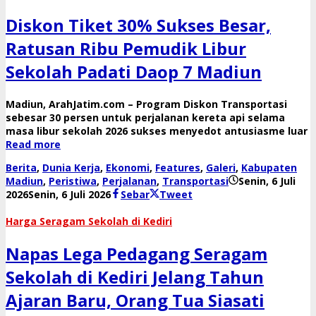
Diskon Tiket 30% Sukses Besar,
Ratusan Ribu Pemudik Libur
Sekolah Padati Daop 7 Madiun
​Madiun, ArahJatim.com – Program Diskon Transportasi
sebesar 30 persen untuk perjalanan kereta api selama
masa libur sekolah 2026 sukses menyedot antusiasme luar
Read more
Berita
,
Dunia Kerja
,
Ekonomi
,
Features
,
Galeri
,
Kabupaten
Madiun
,
Peristiwa
,
Perjalanan
,
Transportasi
Senin, 6 Juli
oleh
2026
Senin, 6 Juli 2026
Sebar
Tweet
danang
​Harga Seragam Sekolah di Kediri
Napas Lega Pedagang Seragam
Sekolah di Kediri Jelang Tahun
Ajaran Baru, Orang Tua Siasati