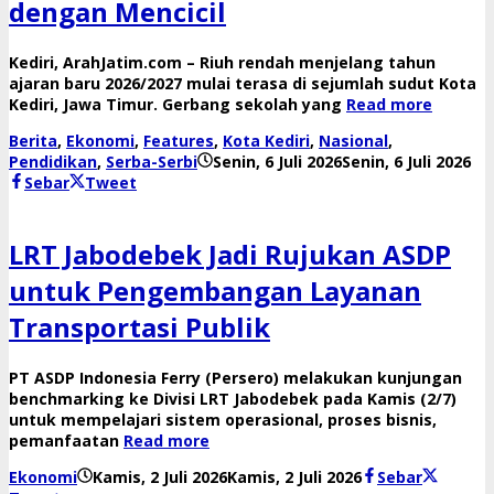
dengan Mencicil
​Kediri, ArahJatim.com – Riuh rendah menjelang tahun
ajaran baru 2026/2027 mulai terasa di sejumlah sudut Kota
Kediri, Jawa Timur. Gerbang sekolah yang
Read more
Berita
,
Ekonomi
,
Features
,
Kota Kediri
,
Nasional
,
ol
Pendidikan
,
Serba-Serbi
Senin, 6 Juli 2026
Senin, 6 Juli 2026
da
Sebar
Tweet
LRT Jabodebek Jadi Rujukan ASDP
untuk Pengembangan Layanan
Transportasi Publik
PT ASDP Indonesia Ferry (Persero) melakukan kunjungan
benchmarking ke Divisi LRT Jabodebek pada Kamis (2/7)
untuk mempelajari sistem operasional, proses bisnis,
pemanfaatan
Read more
oleh
Ekonomi
Kamis, 2 Juli 2026
Kamis, 2 Juli 2026
Sebar