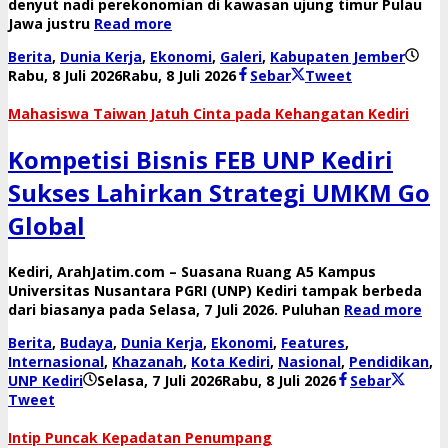
denyut nadi perekonomian di kawasan ujung timur Pulau
Jawa justru
Read more
Berita
,
Dunia Kerja
,
Ekonomi
,
Galeri
,
Kabupaten Jember
oleh
Rabu, 8 Juli 2026
Rabu, 8 Juli 2026
Sebar
Tweet
danang
Mahasiswa Taiwan Jatuh Cinta pada Kehangatan Kediri
Kompetisi Bisnis FEB UNP Kediri
Sukses Lahirkan Strategi UMKM Go
Global
​Kediri, ArahJatim.com – Suasana Ruang A5 Kampus
Universitas Nusantara PGRI (UNP) Kediri tampak berbeda
dari biasanya pada Selasa, 7 Juli 2026. Puluhan
Read more
Berita
,
Budaya
,
Dunia Kerja
,
Ekonomi
,
Features
,
Internasional
,
Khazanah
,
Kota Kediri
,
Nasional
,
Pendidikan
,
oleh
UNP Kediri
Selasa, 7 Juli 2026
Rabu, 8 Juli 2026
Sebar
danang
Tweet
​Intip Puncak Kepadatan Penumpang