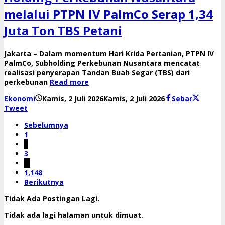
melalui PTPN IV PalmCo Serap 1,34
Juta Ton TBS Petani
Jakarta – Dalam momentum Hari Krida Pertanian, PTPN IV
PalmCo, Subholding Perkebunan Nusantara mencatat
realisasi penyerapan Tandan Buah Segar (TBS) dari
perkebunan
Read more
oleh
Ekonomi
Kamis, 2 Juli 2026
Kamis, 2 Juli 2026
Sebar
Reny
Tweet
Sebelumnya
1
2
3
…
1,148
Berikutnya
Tidak Ada Postingan Lagi.
Tidak ada lagi halaman untuk dimuat.