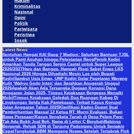
Hukum
Kriminalitas
Nasional
Opini
Politik
Pariwisata
Peristiwa
Sosok
Latest News
Sentuhan Hangat KAI Daop 7 Madiun: Salurkan Bantuan TJSL
untuk Panti Asuhan hingga Pelestarian Reog
Persik Kediri
Amankan Tanda Tangan Sergio Castel untuk Super League
2026/2027
Haru dan Bangga, Hamzah Risqi Sabet Emas LKS
Nasional 2026 Hingga Dihadiahi Mesin Las oleh Bupati
Kediri
Sambut Usia Emas, UNP Kediri Gelar Pagelaran Wayang
Kulit ‘Wahyu Godo Inten’ dan Serahkan Anugerah Unggul
2026
Apakah Akan Ada Tersangka Dugaan Korupsi Dana
Anggaran Jalan 2025, Timsus Kejaksaan Bergegas Menaiki
Mobil
Timsus Kejaksaan Geledah Dua Ruangan Kabag Di
Lingkungan Setda Kab.Pamekasan, Terkait Kasus Korupsi
Jalan Anggaran Tahun 2025
Klarifikasi Kades Duwet Soal
Pemberhentian Massal 12 Ketua RT: Murni Evaluasi, Bukan
Bawa Perasaan!
Kasus Sengketa Tanah di Desa Pelem Pare:
Tak Ada Bukti Jual Beli, Nama di Letter C Berubah
Babinsa
Bergerak, Rehab SDN di Tanjung Pademawu Untuk Semakin
Cepat
Tengkulak BBM Meregang Nyawa Setelah Tertabrak Pick