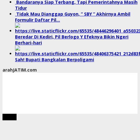
Bandaranya Siap Terbang, Tapi Pemerintahnya Masih
Tidur
Tidak Mau Dianggap Guyon, ” SBY ” Akhirnya Ambil
Formulir Daftar Pil…
Beredar Di Kediri, Pil Berlogo Y Efeknya Bikin Ngeri
Berhari-hari
Sah! Bupati Bangkalan Berpoligami
arahJATIM.com
tutup