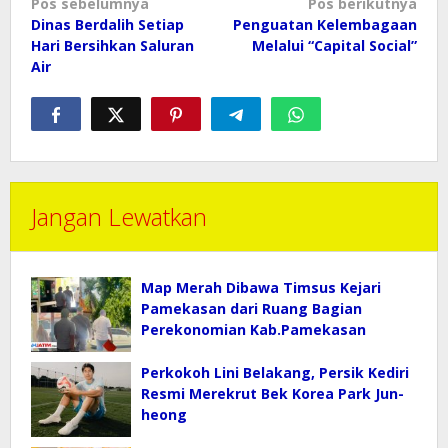
Navigasi
Pos sebelumnya
Pos berikutnya
pos
Dinas Berdalih Setiap
Penguatan Kelembagaan
Hari Bersihkan Saluran
Melalui “Capital Social”
Air
Jangan Lewatkan
Map Merah Dibawa Timsus Kejari
Pamekasan dari Ruang Bagian
Perekonomian Kab.Pamekasan
Perkokoh Lini Belakang, Persik Kediri
Resmi Merekrut Bek Korea Park Jun-
heong