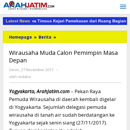
Lewati
ke
konten
 Merah Dibawa Timsus Kejari Pamekasan dari Ruang Bagian Pe
Latest News
Wirausaha
Homepage
»
Berita
»
Muda
Calon
Wirausaha Muda Calon Pemimpin Masa
Pemimpin
Depan
Masa
Depan
oleh
Senin, 27 November 2017
-
redaksi
oleh
redaksi
Yogyakarta, ArahJatim.com
– Pekan Raya
Pemuda Wirausaha di daerah kembali digelar
di Yogyakarta. Sejumlah delegasi pemuda
wirausaha di tanah air sudah berdatangan ke
Yogyakarta sejak senin siang (27/11/2017).