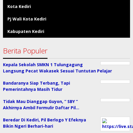
Kota Kediri
Pj Wali Kota Kediri
Kabupaten Kediri
Berita Populer
Kepala Sekolah SMKN 1 Tulungagung
Langsung Pecat Wakasek Sesuai Tuntutan Pelajar
Bandaranya Siap Terbang, Tapi
Pemerintahnya Masih Tidur
Tidak Mau Dianggap Guyon, ” SBY ”
Akhirnya Ambil Formulir Daftar Pil…
Beredar Di Kediri, Pil Berlogo Y Efeknya
Bikin Ngeri Berhari-hari