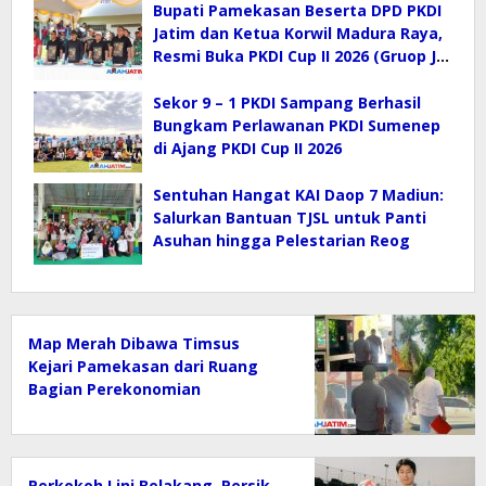
Bupati Pamekasan Beserta DPD PKDI
Jatim dan Ketua Korwil Madura Raya,
Resmi Buka PKDI Cup II 2026 (Gruop J)
di SGMRP.
Sekor 9 – 1 PKDI Sampang Berhasil
Bungkam Perlawanan PKDI Sumenep
di Ajang PKDI Cup II 2026
Sentuhan Hangat KAI Daop 7 Madiun:
Salurkan Bantuan TJSL untuk Panti
Asuhan hingga Pelestarian Reog
Map Merah Dibawa Timsus
Kejari Pamekasan dari Ruang
Bagian Perekonomian
Kab.Pamekasan
Perkokoh Lini Belakang, Persik