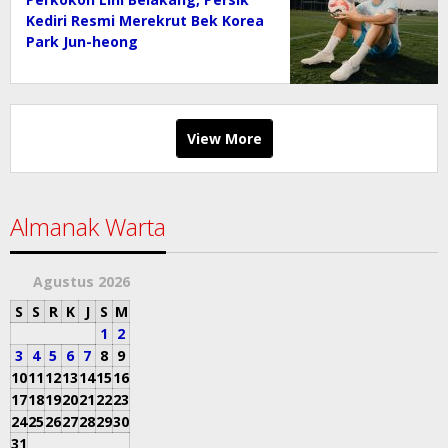
Kediri Resmi Merekrut Bek Korea
Park Jun-heong
View More
Almanak Warta
Agustus 2026
S
S
R
K
J
S
M
1
2
3
4
5
6
7
8
9
10
11
12
13
14
15
16
17
18
19
20
21
22
23
24
25
26
27
28
29
30
31