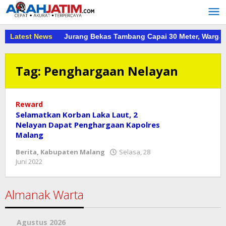
Lewati
ke
konten
Latest News
Jurang Bekas Tambang Capai 30 Meter, Warga
Tag:
Penghargaan Nelayan
Reward
Selamatkan Korban Laka Laut, 2
Nelayan Dapat Penghargaan Kapolres
Malang
Berita
,
Kabupaten Malang
Selasa, 28
oleh
Juni 2022
mahbub
Almanak Warta
Agustus 2026