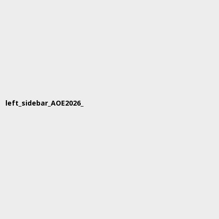
left_sidebar_AOE2026_160x600_1