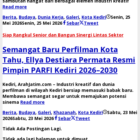
sambutan hangat dari berbagai elemen industri kreatif
Read more
Berita
,
Budaya
,
Dunia Kerja
,
Galeri
,
Kota Kediri
Senin, 25
oleh
Mei 2026
Senin, 25 Mei 2026
Sebar
Tweet
danang
​Siap Rangkul Senior dan Bangun Sinergi Lintas Sektor
Semangat Baru Perfilman Kota
Tahu, Ellya Destiara Permata Resmi
Pimpin PARFI Kediri 2026–2030
​Kediri, ArahJatim.com – Industri kreatif dan dunia
perfilman di wilayah Kediri bersiap memasuki babak baru.
Membawa semangat segar untuk memajukan potensi
sinema
Read more
Berita
,
Budaya
,
Galeri
,
Khazanah
,
Kota Kediri
Sabtu, 23 Mei
oleh
2026
Sabtu, 23 Mei 2026
Sebar
Tweet
danang
Tidak Ada Postingan Lagi.
Tidak ada lagi halaman untuk dimuat.