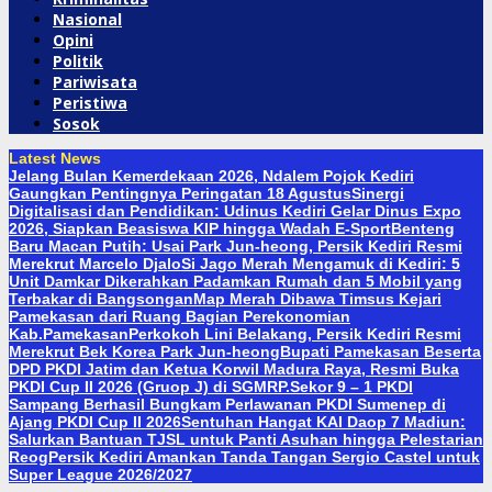
Nasional
Opini
Politik
Pariwisata
Peristiwa
Sosok
Latest News
Jelang Bulan Kemerdekaan 2026, Ndalem Pojok Kediri
Gaungkan Pentingnya Peringatan 18 Agustus
Sinergi
Digitalisasi dan Pendidikan: Udinus Kediri Gelar Dinus Expo
2026, Siapkan Beasiswa KIP hingga Wadah E-Sport
Benteng
Baru Macan Putih: Usai Park Jun-heong, Persik Kediri Resmi
Merekrut Marcelo Djalo
Si Jago Merah Mengamuk di Kediri: 5
Unit Damkar Dikerahkan Padamkan Rumah dan 5 Mobil yang
Terbakar di Bangsongan
Map Merah Dibawa Timsus Kejari
Pamekasan dari Ruang Bagian Perekonomian
Kab.Pamekasan
Perkokoh Lini Belakang, Persik Kediri Resmi
Merekrut Bek Korea Park Jun-heong
Bupati Pamekasan Beserta
DPD PKDI Jatim dan Ketua Korwil Madura Raya, Resmi Buka
PKDI Cup II 2026 (Gruop J) di SGMRP.
Sekor 9 – 1 PKDI
Sampang Berhasil Bungkam Perlawanan PKDI Sumenep di
Ajang PKDI Cup II 2026
Sentuhan Hangat KAI Daop 7 Madiun:
Salurkan Bantuan TJSL untuk Panti Asuhan hingga Pelestarian
Reog
Persik Kediri Amankan Tanda Tangan Sergio Castel untuk
Super League 2026/2027