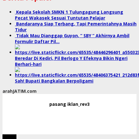
Kepala Sekolah SMKN 1 Tulungagung Langsung
Pecat Wakasek Sesuai Tuntutan Pelajar
Bandaranya Siap Terbang, Tapi Pemerintahnya Masih
Tidur
Tidak Mau Dianggap Guyon, ” SBY ” Akhirnya Ambil
Formulir Daftar Pil…
Beredar Di Kediri, Pil Berlogo Y Efeknya Bikin Ngeri
Berhari-hari
Sah! Bupati Bangkalan Berpoligami
arahJATIM.com
pasang iklan_rev3
tutup