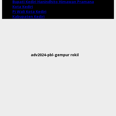
Bupati Kediri Hanindhito Himawan Pramana
Kota Kediri
Pj Wali Kota Kediri
Kabupaten Kediri
adv2024-pbl-gempur rokil