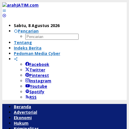
Lewati
ke
konten
Sabtu, 8 Agustus 2026
Pencarian
Tentang
Indeks Berita
Pedoman Media Cyber
Facebook
Twitter
Pinterest
Instagram
Youtube
Spotify
RSS
Beranda
Advertorial
Ekonomi
Hukum
Kriminalitas