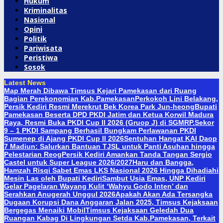
Hukum
Kriminalitas
Nasional
Opini
Politik
Pariwisata
Peristiwa
Sosok
Latest News
Map Merah Dibawa Timsus Kejari Pamekasan dari Ruang
Bagian Perekonomian Kab.Pamekasan
Perkokoh Lini Belakang,
Persik Kediri Resmi Merekrut Bek Korea Park Jun-heong
Bupati
Pamekasan Beserta DPD PKDI Jatim dan Ketua Korwil Madura
Raya, Resmi Buka PKDI Cup II 2026 (Gruop J) di SGMRP.
Sekor
9 – 1 PKDI Sampang Berhasil Bungkam Perlawanan PKDI
Sumenep di Ajang PKDI Cup II 2026
Sentuhan Hangat KAI Daop
7 Madiun: Salurkan Bantuan TJSL untuk Panti Asuhan hingga
Pelestarian Reog
Persik Kediri Amankan Tanda Tangan Sergio
Castel untuk Super League 2026/2027
Haru dan Bangga,
Hamzah Risqi Sabet Emas LKS Nasional 2026 Hingga Dihadiahi
Mesin Las oleh Bupati Kediri
Sambut Usia Emas, UNP Kediri
Gelar Pagelaran Wayang Kulit ‘Wahyu Godo Inten’ dan
Serahkan Anugerah Unggul 2026
Apakah Akan Ada Tersangka
Dugaan Korupsi Dana Anggaran Jalan 2025, Timsus Kejaksaan
Bergegas Menaiki Mobil
Timsus Kejaksaan Geledah Dua
Ruangan Kabag Di Lingkungan Setda Kab.Pamekasan, Terkait