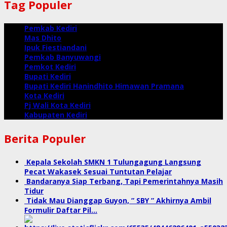
Tag Populer
Pemkab Kediri
Mas Dhito
Ipuk Fiestiandani
Pemkab Banyuwangi
Pemkot Kediri
Bupati Kediri
Bupati Kediri Hanindhito Himawan Pramana
Kota Kediri
Pj Wali Kota Kediri
Kabupaten Kediri
Berita Populer
Kepala Sekolah SMKN 1 Tulungagung Langsung
Pecat Wakasek Sesuai Tuntutan Pelajar
Bandaranya Siap Terbang, Tapi Pemerintahnya Masih
Tidur
Tidak Mau Dianggap Guyon, ” SBY ” Akhirnya Ambil
Formulir Daftar Pil…