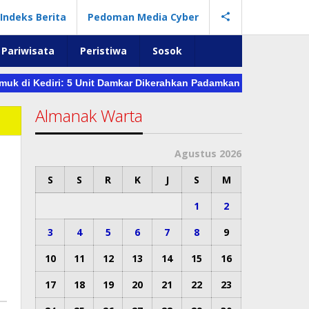
Indeks Berita
Pedoman Media Cyber
Pariwisata
Peristiwa
Sosok
iri: 5 Unit Damkar Dikerahkan Padamkan Rumah dan 5 Mobil yang
Almanak Warta
Agustus 2026
S
S
R
K
J
S
M
1
2
3
4
5
6
7
8
9
10
11
12
13
14
15
16
17
18
19
20
21
22
23