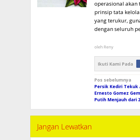
operasional akan
prinsip tata kelo
yang terukur, gu
dengan seluruh p
oleh
Reny
Ikuti Kami Pada
Navigasi
Pos sebelumnya
pos
Persik Kediri Tekuk
Ernesto Gomez Gem
Putih Menjauh dari
Jangan Lewatkan