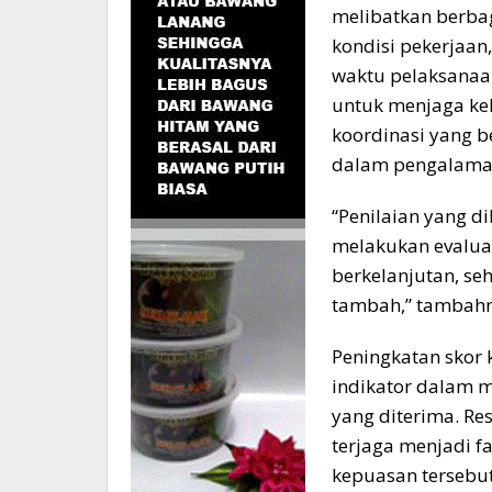
melibatkan berba
kondisi pekerjaan
waktu pelaksanaan
untuk menjaga ke
koordinasi yang b
dalam pengalaman
“Penilaian yang d
melakukan evaluas
berkelanjutan, se
tambah,” tambahn
Peningkatan skor 
indikator dalam m
yang diterima. Re
terjaga menjadi f
kepuasan tersebut