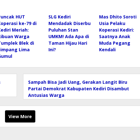
Puncak HUT
SLG Kediri
Mas Dhito Soroti
Koperasi ke-79 di
Mendadak Diserbu
Usia Pelaku
Kediri Meriah:
Puluhan Stan
Koperasi Kediri:
Ribuan Warga
UMKM! Ada Apa di
Saatnya Anak
Tumplek Blek di
Taman Hijau Hari
Muda Pegang
Simpang Lima
Ini?
Kendali
Gumul
s
Sampah Bisa Jadi Uang, Gerakan Langit Biru
Partai Demokrat Kabupaten Kediri Disambut
Antusias Warga
View More